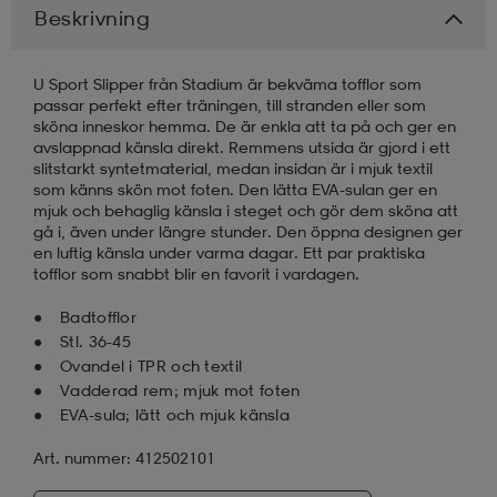
Beskrivning
läder
lbehör
r
lbehör
kläder
U Sport Slipper från Stadium är bekväma tofflor som
passar perfekt efter träningen, till stranden eller som
sköna inneskor hemma. De är enkla att ta på och ger en
asögon
äder
r
avslappnad känsla direkt. Remmens utsida är gjord i ett
slitstarkt syntetmaterial, medan insidan är i mjuk textil
som känns skön mot foten. Den lätta EVA-sulan ger en
mjuk och behaglig känsla i steget och gör dem sköna att
r
s
gå i, även under längre stunder. Den öppna designen ger
en luftig känsla under varma dagar. Ett par praktiska
tofflor som snabbt blir en favorit i vardagen.
äder
ård
äder
Badtofflor
Stl. 36-45
Ovandel i TPR och textil
s
s
Vadderad rem; mjuk mot foten
EVA-sula; lätt och mjuk känsla
Art. nummer: 412502101
ård
ård