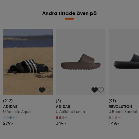
Andra tittade även på
(212)
(8)
(91)
ADIDAS
ADIDAS
REVOLUTION
U Adilette Aqua
U Adilette Lumia
U Beach Sandal
+1
+1
+1
279:-
349:-
149:-