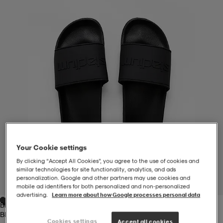
-BH
ngsskor
öjor & skjortor
ngsskor
ingsskor
ar
ingsskor
n
ingsskor
ts & toppar
or
n
kor
kor
öjor & skjortor
usskor
öjor & skjortor
skor
r
skor
n
tskor
Your Cookie settings
By clicking “Accept All Cookies”, you agree to the use of cookies and
 & klänningar
or
r & pannband
or
 & klänningar
-/Tennisskor
similar technologies for site functionality, analytics, and ads
personalization. Google and other partners may use cookies and
1
/
2
mobile ad identifiers for both personalized and non‑personalized
advertising.
Learn more about how Google processes personal data
Black
r
andy-/Handbollsskor
kar & vantar
andy-/Handbollsskor
ller
ler
Black
Cookies settings
Accept all cookies