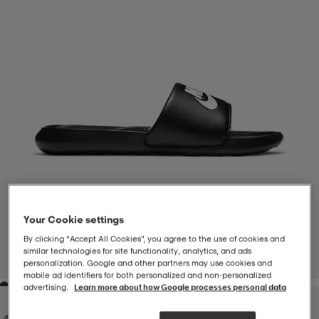
-BH
ngsskor
öjor & skjortor
ngsskor
ingsskor
ar
ingsskor
n
ingsskor
ts & toppar
or
n
kor
kor
öjor & skjortor
usskor
öjor & skjortor
skor
r
skor
n
tskor
Your Cookie settings
By clicking “Accept All Cookies”, you agree to the use of cookies and
 & klänningar
or
r & pannband
or
 & klänningar
-/Tennisskor
similar technologies for site functionality, analytics, and ads
1
/
6
personalization. Google and other partners may use cookies and
mobile ad identifiers for both personalized and non‑personalized
advertising.
Learn more about how Google processes personal data
r
andy-/Handbollsskor
kar & vantar
andy-/Handbollsskor
ller
ler