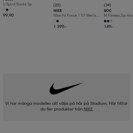
U Sport Socks 3p
(22)
(34)
NIKE
SOC
99,90
Nike Air Force 1 '07 Men's
M Fitness Zip Ho
Shoes
1 399:-
149:-
Vi har många modeller att välja på här på Stadium. Här hittar
du fler produkter från
NIKE