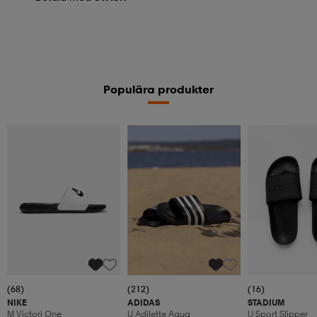
Populära produkter
(68)
(212)
(16)
NIKE
ADIDAS
STADIUM
M Victori One
U Adilette Aqua
U Sport Slipper