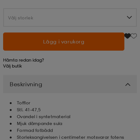
läder
lbehör
r
lbehör
kläder
Välj storlek
Välj storlek
asögon
äder
r
Lägg i varukorg
Hämta redan idag?
r
s
Välj
butik
Beskrivning
äder
ård
äder
Tofflor
s
s
Stl. 41-47,5
Ovandel i syntetmaterial
Mjuk dämpande sula
Formad fotbädd
ård
ård
Storleksangivelsen i centimeter motsvarar fotens