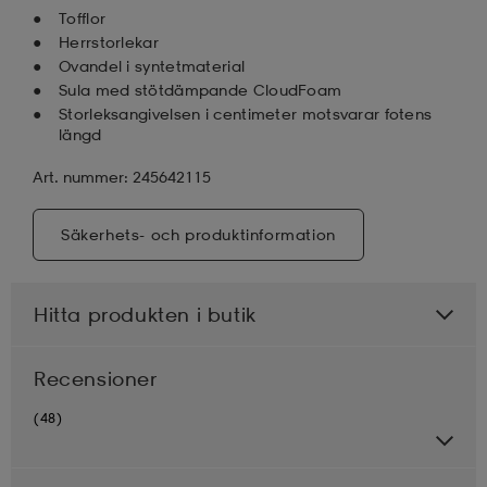
Tofflor
Herrstorlekar
Ovandel i syntetmaterial
Sula med stötdämpande CloudFoam
Storleksangivelsen i centimeter motsvarar fotens
längd
Art. nummer: 245642115
Säkerhets- och produktinformation
Hitta produkten i butik
Recensioner
(48)