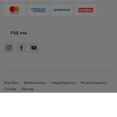
Följ oss
Köpvillkor
Medlemsvillkor
Integritetspolicy
Recensionspolicy
Cookies
Sitemap
Sverige - SEK
*
EU 38
UK 5
23.3 cm
© Stadium Sverige AB, 601 60 Norrköping. Org.nr. 556236-4397