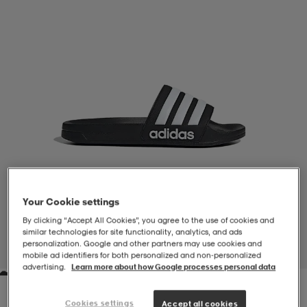
-BH
ngsskor
öjor & skjortor
ngsskor
ingsskor
ar
ingsskor
n
ingsskor
ts & toppar
or
n
kor
kor
öjor & skjortor
usskor
öjor & skjortor
skor
r
skor
n
tskor
Your Cookie settings
By clicking “Accept All Cookies”, you agree to the use of cookies and
 & klänningar
or
r & pannband
or
 & klänningar
-/Tennisskor
similar technologies for site functionality, analytics, and ads
personalization. Google and other partners may use cookies and
1
/
4
mobile ad identifiers for both personalized and non‑personalized
advertising.
Learn more about how Google processes personal data
r
andy-/Handbollsskor
kar & vantar
andy-/Handbollsskor
ller
ler
Cookies settings
Accept all cookies