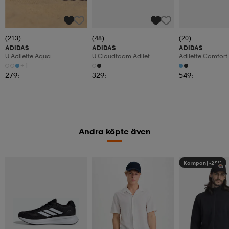
(213)
(48)
(20)
ADIDAS
ADIDAS
ADIDAS
U Adilette Aqua
U Cloudfoam Adilet
Adilette Comfort 
+1
279:-
329:-
549:-
Andra köpte även
Kampanj -25%