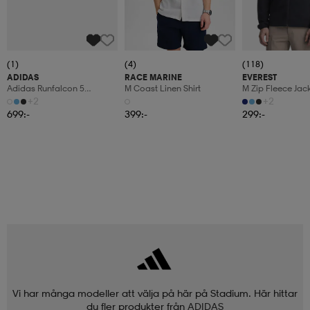
(1)
(4)
(118)
ADIDAS
RACE MARINE
EVEREST
Adidas Runfalcon 5
M Coast Linen Shirt
M Zip Fleece Jac
Löparskor
+2
+2
699:-
399:-
299:-
Vi har många modeller att välja på här på Stadium. Här hittar
du fler produkter från
ADIDAS