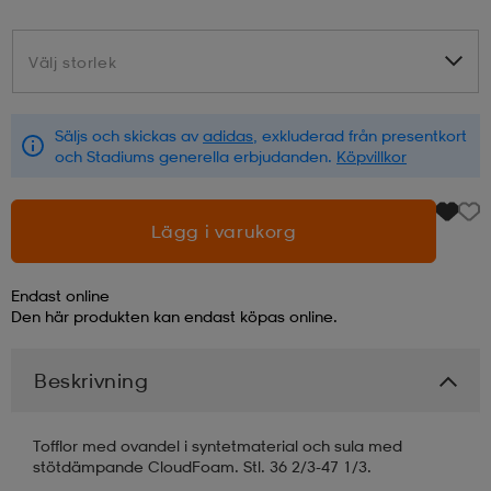
läder
lbehör
r
lbehör
kläder
Välj storlek
Välj storlek
asögon
äder
r
Säljs och skickas av
adidas
, exkluderad från presentkort
och Stadiums generella erbjudanden.
Köpvillkor
r
s
Lägg i varukorg
äder
ård
äder
Endast online
Den här produkten kan endast köpas online.
s
s
Beskrivning
Tofflor med ovandel i syntetmaterial och sula med
ård
ård
stötdämpande CloudFoam. Stl. 36 2/3-47 1/3.