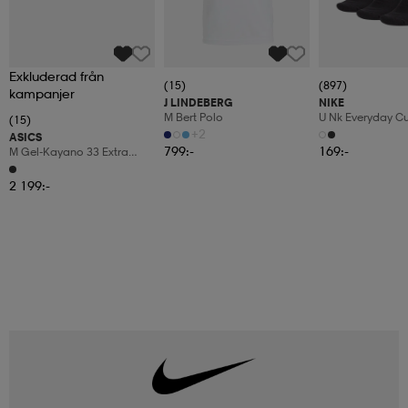
Exkluderad från
(15)
(897)
kampanjer
J LINDEBERG
NIKE
M Bert Polo
U Nk Everyday C
(15)
3pr
+2
ASICS
799:-
169:-
M Gel-Kayano 33 Extra
Wide
2 199:-