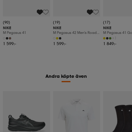
(90)
(19)
(17)
NIKE
NIKE
NIKE
M Pegasus 41
M Pegasus 42 Men's Road
M Pegasus 41 Go
Running
+1
1 599:-
1 599:-
1 849:-
Andra köpte även