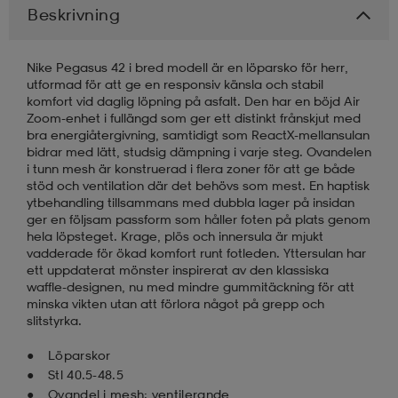
Beskrivning
läder
lbehör
r
lbehör
kläder
Nike Pegasus 42 i bred modell är en löparsko för herr,
utformad för att ge en responsiv känsla och stabil
komfort vid daglig löpning på asfalt. Den har en böjd Air
asögon
äder
r
Zoom-enhet i fullängd som ger ett distinkt frånskjut med
bra energiåtergivning, samtidigt som ReactX-mellansulan
bidrar med lätt, studsig dämpning i varje steg. Ovandelen
i tunn mesh är konstruerad i flera zoner för att ge både
r
s
stöd och ventilation där det behövs som mest. En haptisk
ytbehandling tillsammans med dubbla lager på insidan
ger en följsam passform som håller foten på plats genom
hela löpsteget. Krage, plös och innersula är mjukt
äder
ård
äder
vadderade för ökad komfort runt fotleden. Yttersulan har
ett uppdaterat mönster inspirerat av den klassiska
waffle-designen, nu med mindre gummitäckning för att
minska vikten utan att förlora något på grepp och
s
s
slitstyrka.
Löparskor
ård
ård
Stl 40.5-48.5
Ovandel i mesh; ventilerande