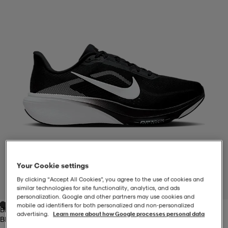
-BH
ngsskor
öjor & skjortor
ngsskor
ingsskor
ar
ingsskor
n
ingsskor
ts & toppar
or
n
kor
kor
öjor & skjortor
usskor
öjor & skjortor
skor
r
skor
n
tskor
Your Cookie settings
 & klänningar
or
r & pannband
or
 & klänningar
-/Tennisskor
By clicking “Accept All Cookies”, you agree to the use of cookies and
1
/
7
similar technologies for site functionality, analytics, and ads
personalization. Google and other partners may use cookies and
mobile ad identifiers for both personalized and non‑personalized
Black/white
r
andy-/Handbollsskor
kar & vantar
andy-/Handbollsskor
ller
ler
advertising.
Learn more about how Google processes personal data
Black/white