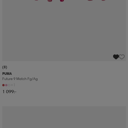
(8)
PUMA
Future 9 Match Fg/ag
+1
1 099:-