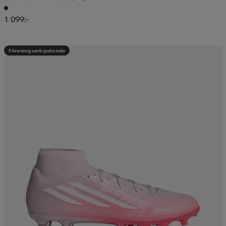
1 099:-
Föreningserbjudande