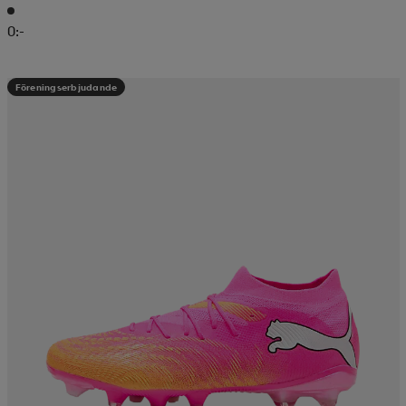
0:-
Föreningserbjudande