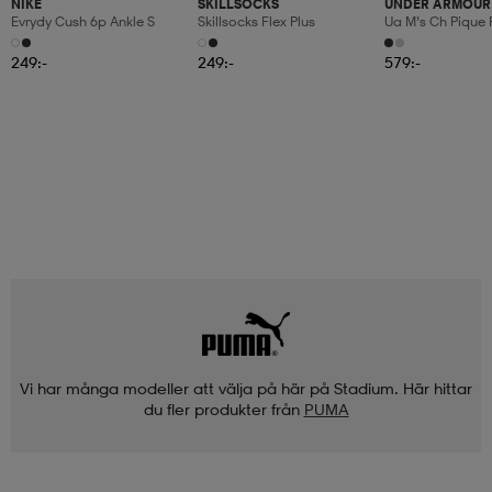
NIKE
SKILLSOCKS
UNDER ARMOUR
Evrydy Cush 6p Ankle S
Skillsocks Flex Plus
Ua M’s Ch Pique 
249:-
249:-
579:-
Vi har många modeller att välja på här på Stadium. Här hittar
du fler produkter från
PUMA