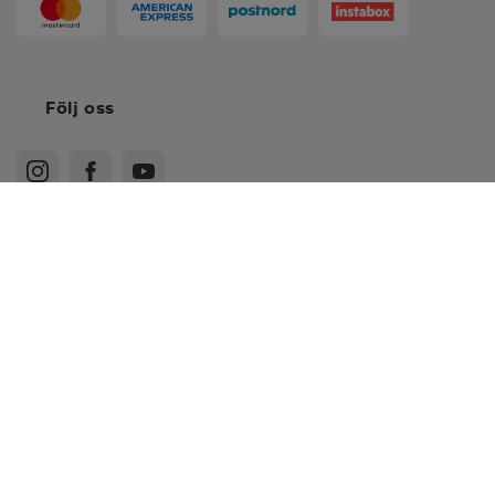
Följ oss
XS
S
Köpvillkor
Medlemsvillkor
Integritetspolicy
Recensionspolicy
Cookies
Sitemap
M
L
Sverige - SEK
XL
© Stadium Sverige AB, 601 60 Norrköping. Org.nr. 556236-4397
2XL