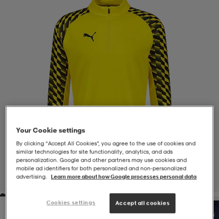
-BH
ngsskor
öjor & skjortor
ngsskor
ingsskor
ar
ingsskor
n
ingsskor
ts & toppar
or
n
kor
kor
öjor & skjortor
usskor
öjor & skjortor
skor
r
skor
n
tskor
Your Cookie settings
By clicking “Accept All Cookies”, you agree to the use of cookies and
similar technologies for site functionality, analytics, and ads
personalization. Google and other partners may use cookies and
 & klänningar
or
r & pannband
or
 & klänningar
-/Tennisskor
mobile ad identifiers for both personalized and non‑personalized
advertising.
Learn more about how Google processes personal data
1
/
4
r
andy-/Handbollsskor
kar & vantar
andy-/Handbollsskor
ller
ler
Cookies settings
Accept all cookies