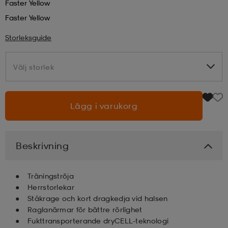
Faster Yellow
Faster Yellow
läder
lbehör
r
lbehör
kläder
Storleksguide
asögon
äder
r
Välj storlek
Välj storlek
r
s
Lägg i varukorg
äder
ård
äder
Beskrivning
s
s
Träningströja
Herrstorlekar
Ståkrage och kort dragkedja vid halsen
Raglanärmar för bättre rörlighet
ård
ård
Fukttransporterande dryCELL-teknologi