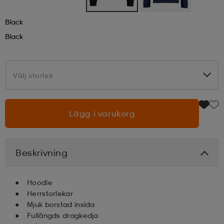
Black
läder
lbehör
r
lbehör
kläder
Black
asögon
äder
r
Välj storlek
Välj storlek
r
s
Lägg i varukorg
äder
ård
äder
Beskrivning
s
s
Hoodie
Herrstorlekar
Mjuk borstad insida
ård
ård
Fullängds dragkedja