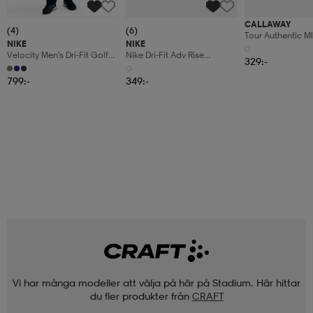
CALLAWAY
(4)
(6)
Tour Authentic M
NIKE
NIKE
Velocity Men's Dri-Fit Golf
Nike Dri-Fit Adv Rise
329:-
Pants
Structured Sw
799:-
349:-
Vi har många modeller att välja på här på Stadium. Här hittar
du fler produkter från
CRAFT