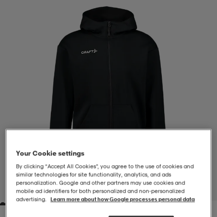
-BH
ngsskor
öjor & skjortor
ngsskor
ingsskor
ar
ingsskor
n
ingsskor
ts & toppar
or
n
kor
kor
öjor & skjortor
usskor
öjor & skjortor
skor
r
skor
n
tskor
Your Cookie settings
 & klänningar
or
r & pannband
or
 & klänningar
-/Tennisskor
By clicking “Accept All Cookies”, you agree to the use of cookies and
similar technologies for site functionality, analytics, and ads
personalization. Google and other partners may use cookies and
1
/
4
mobile ad identifiers for both personalized and non‑personalized
advertising.
Learn more about how Google processes personal data
r
andy-/Handbollsskor
kar & vantar
andy-/Handbollsskor
ller
ler