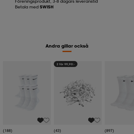
Föreningsprodukt, 3-8 dagars leveranstid
Betala med
SWISH
Andra gillar också
2 för 99,90:-
(188)
(43)
(897)