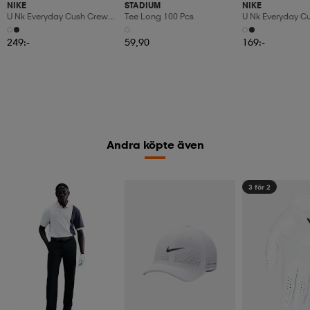
NIKE
STADIUM
NIKE
U Nk Everyday Cush Crew
Tee Long 100 Pcs
U Nk Everyday C
6pr-Bd
3pr
249:-
59,90
169:-
Andra köpte även
3 för 2