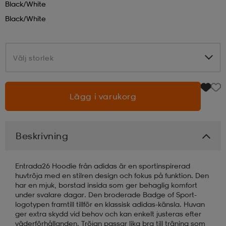
Black/white
Black/white
läder
lbehör
r
lbehör
kläder
Välj storlek
Välj storlek
asögon
äder
r
Lägg i varukorg
r
s
Beskrivning
äder
ård
äder
Entrada26 Hoodie från adidas är en sportinspirerad
s
s
huvtröja med en stilren design och fokus på funktion. Den
har en mjuk, borstad insida som ger behaglig komfort
under svalare dagar. Den broderade Badge of Sport-
logotypen framtill tillför en klassisk adidas-känsla. Huvan
ård
ård
ger extra skydd vid behov och kan enkelt justeras efter
väderförhållanden. Tröjan passar lika bra till träning som