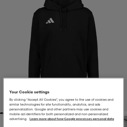
-BH
ngsskor
öjor & skjortor
ngsskor
ingsskor
ar
ingsskor
n
ingsskor
ts & toppar
or
n
kor
kor
öjor & skjortor
usskor
öjor & skjortor
skor
r
skor
n
tskor
Your Cookie settings
 & klänningar
or
r & pannband
or
 & klänningar
-/Tennisskor
By clicking “Accept All Cookies”, you agree to the use of cookies and
1
/
4
similar technologies for site functionality, analytics, and ads
personalization. Google and other partners may use cookies and
mobile ad identifiers for both personalized and non‑personalized
r
andy-/Handbollsskor
kar & vantar
andy-/Handbollsskor
ller
ler
advertising.
Learn more about how Google processes personal data