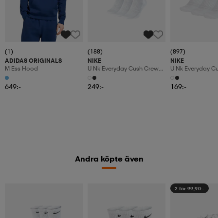
(1)
(188)
(897)
ADIDAS ORIGINALS
NIKE
NIKE
M Ess Hood
U Nk Everyday Cush Crew
U Nk Everyday C
6pr-Bd
3pr
649:-
249:-
169:-
Andra köpte även
2 för 99,90:-