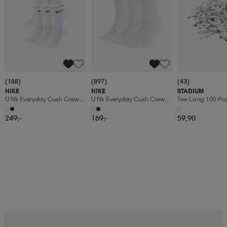
(188)
(897)
(43)
NIKE
NIKE
STADIUM
U Nk Everyday Cush Crew
U Nk Everyday Cush Crew
Tee Long 100 Pc
6pr-Bd
3pr
249:-
169:-
59,90