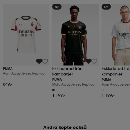
Ny
Ny
Exkluderad från
Exkluderad frå
PUMA
Acm Away Jersey Replica
kampanjer
kampanjer
PUMA
PUMA
849:-
Mcfc Away Jersey Replica
Acm Away Jersey
1 199:-
1 199:-
Andra köpte också