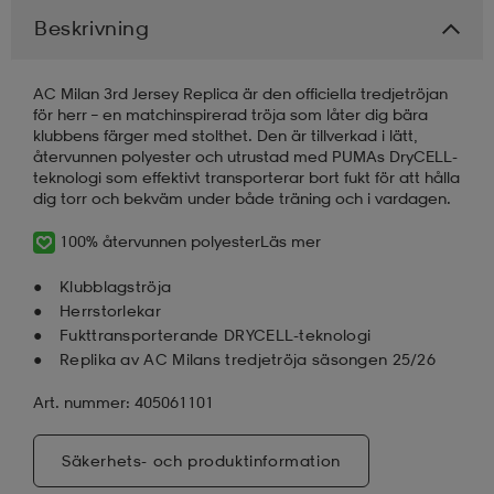
Beskrivning
läder
lbehör
r
lbehör
kläder
AC Milan 3rd Jersey Replica är den officiella tredjetröjan
för herr – en matchinspirerad tröja som låter dig bära
asögon
äder
r
klubbens färger med stolthet. Den är tillverkad i lätt,
återvunnen polyester och utrustad med PUMAs DryCELL-
teknologi som effektivt transporterar bort fukt för att hålla
dig torr och bekväm under både träning och i vardagen.
r
s
100% återvunnen polyester
Läs mer
Klubblagströja
äder
ård
äder
Herrstorlekar
Fukttransporterande DRYCELL-teknologi
Replika av AC Milans tredjetröja säsongen 25/26
s
s
Art. nummer: 405061101
Säkerhets- och produktinformation
ård
ård