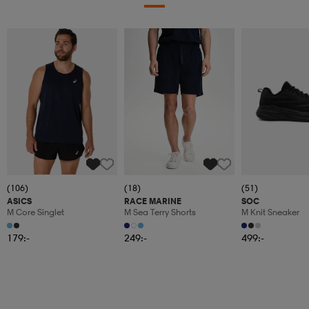
(106)
(18)
(51)
ASICS
RACE MARINE
SOC
M Core Singlet
M Sea Terry Shorts
M Knit Sneaker
179:-
249:-
499:-