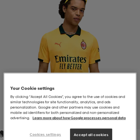
-BH
ngsskor
öjor & skjortor
ngsskor
ingsskor
ar
ingsskor
n
ingsskor
ts & toppar
or
n
kor
kor
öjor & skjortor
usskor
öjor & skjortor
skor
r
skor
n
tskor
Your Cookie settings
By clicking “Accept All Cookies”, you agree to the use of cookies and
similar technologies for site functionality, analytics, and ads
 & klänningar
or
r & pannband
or
 & klänningar
-/Tennisskor
personalization. Google and other partners may use cookies and
mobile ad identifiers for both personalized and non‑personalized
advertising.
Learn more about how Google processes personal data
1
/
6
r
andy-/Handbollsskor
kar & vantar
andy-/Handbollsskor
ller
ler
Cookies settings
Accept all cookies
Sunny Yellow