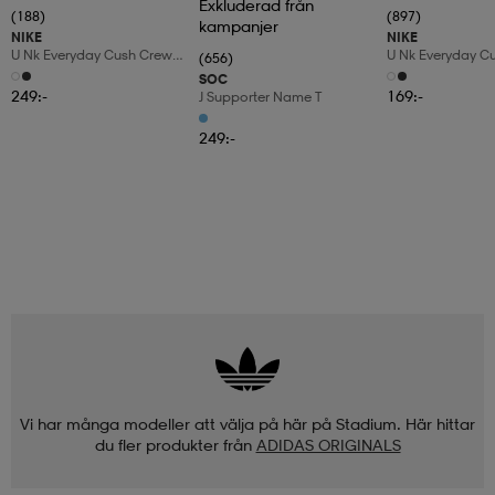
Exkluderad från
(188)
(897)
kampanjer
NIKE
NIKE
U Nk Everyday Cush Crew
U Nk Everyday C
(656)
6pr-Bd
3pr
SOC
249:-
169:-
J Supporter Name T
249:-
Vi har många modeller att välja på här på Stadium. Här hittar
du fler produkter från
ADIDAS ORIGINALS