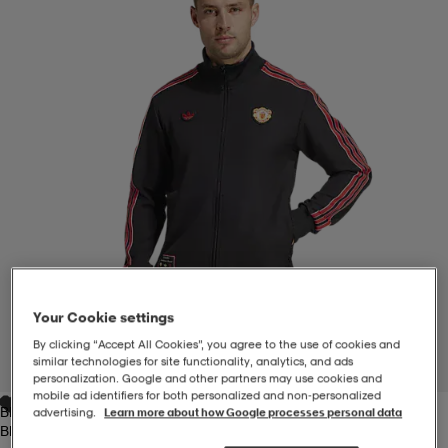
-BH
ngsskor
öjor & skjortor
ngsskor
ingsskor
ar
ingsskor
n
ingsskor
ts & toppar
or
n
kor
kor
öjor & skjortor
usskor
öjor & skjortor
skor
r
skor
n
tskor
Your Cookie settings
 & klänningar
or
r & pannband
or
 & klänningar
-/Tennisskor
By clicking “Accept All Cookies”, you agree to the use of cookies and
similar technologies for site functionality, analytics, and ads
1
/
6
personalization. Google and other partners may use cookies and
mobile ad identifiers for both personalized and non‑personalized
Black
advertising.
Learn more about how Google processes personal data
r
andy-/Handbollsskor
kar & vantar
andy-/Handbollsskor
ller
ler
Black