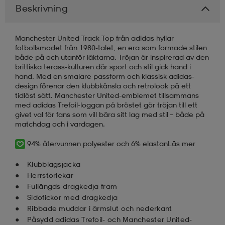
Beskrivning
läder
lbehör
r
lbehör
kläder
Manchester United Track Top från adidas hyllar
fotbollsmodet från 1980-talet, en era som formade stilen
både på och utanför läktarna. Tröjan är inspirerad av den
asögon
äder
r
brittiska terass-kulturen där sport och stil gick hand i
hand. Med en smalare passform och klassisk adidas-
design förenar den klubbkänsla och retrolook på ett
tidlöst sätt. Manchester United-emblemet tillsammans
r
s
med adidas Trefoil-loggan på bröstet gör tröjan till ett
givet val för fans som vill bära sitt lag med stil – både på
matchdag och i vardagen.
äder
ård
äder
94% återvunnen polyester och 6% elastan
Läs mer
Klubblagsjacka
s
s
Herrstorlekar
Fullängds dragkedja fram
Sidofickor med dragkedja
Ribbade muddar i ärmslut och nederkant
ård
ård
Påsydd adidas Trefoil- och Manchester United-