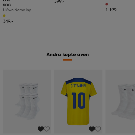
399:-
SOC
1 199:-
U Swe Name Jsy
349:-
Andra köpte även