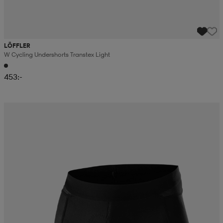
LÖFFLER
W Cycling Undershorts Transtex Light
453:-