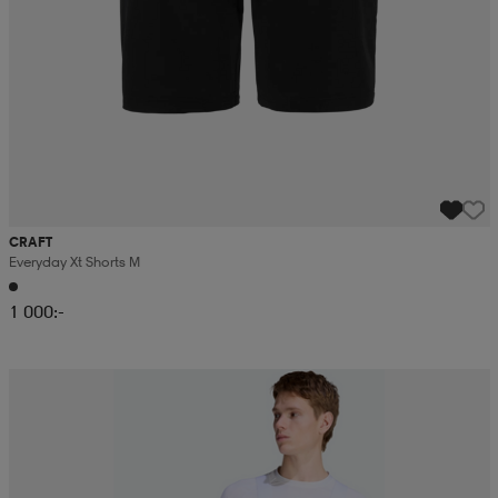
CRAFT
Everyday Xt Shorts M
1 000:-