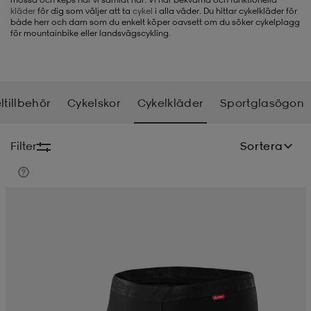
kläder
för dig som väljer att ta
cykel
i alla väder. Du hittar cykelkläder för
både herr och dam som du enkelt köper oavsett om du söker cykelplagg
-BH
ngsskor
öjor & skjortor
ngsskor
ingsskor
för mountainbike eller landsvägscykling.
ar
ingsskor
n
ingsskor
ts & toppar
or
ltillbehör
Cykelskor
Cykelkläder
Sportglasögon
n
kor
kor
öjor & skjortor
usskor
Filter
Sortera
öjor & skjortor
skor
r
skor
n
tskor
 & klänningar
or
r & pannband
or
 & klänningar
-/Tennisskor
r
andy-/Handbollsskor
kar & vantar
andy-/Handbollsskor
ller
ler