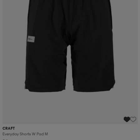
CRAFT
Everyday Shorts W Pad M