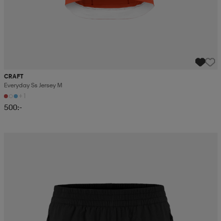
CRAFT
Everyday Ss Jersey M
+1
500:-