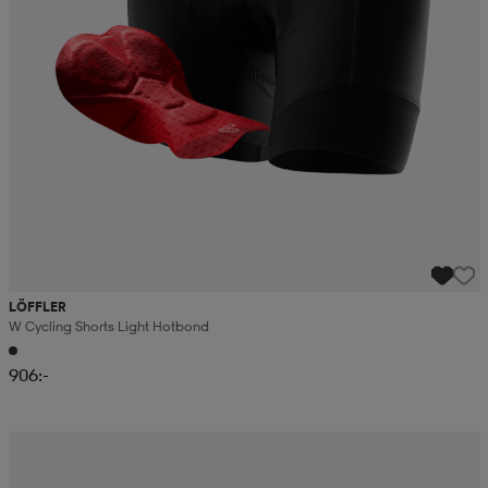
LÖFFLER
W Cycling Shorts Light Hotbond
906:-