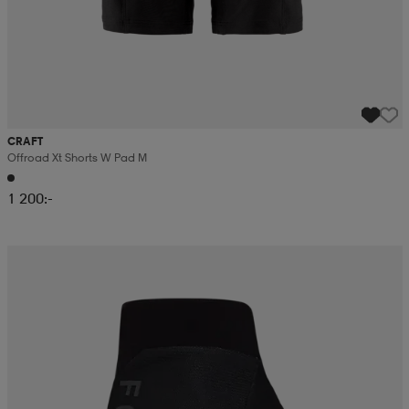
CRAFT
Offroad Xt Shorts W Pad M
1 200:-