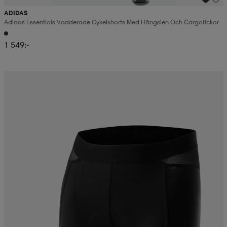
ADIDAS
Adidas Essentials Vadderade Cykelshorts Med Hängslen Och Cargofickor
1 549:-