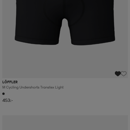
LÖFFLER
M Cycling Undershorts Transtex Light
453:-