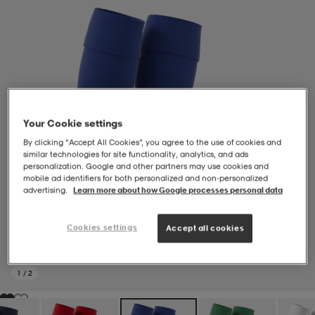
-BH
ngsskor
öjor & skjortor
ngsskor
ingsskor
ar
ingsskor
n
ingsskor
ts & toppar
or
Your Cookie settings
n
kor
kor
öjor & skjortor
usskor
By clicking “Accept All Cookies”, you agree to the use of cookies and
similar technologies for site functionality, analytics, and ads
personalization. Google and other partners may use cookies and
mobile ad identifiers for both personalized and non‑personalized
öjor & skjortor
skor
r
skor
n
tskor
advertising.
Learn more about how Google processes personal data
Cookies settings
Accept all cookies
 & klänningar
or
r & pannband
or
 & klänningar
-/Tennisskor
1
/
2
r
andy-/Handbollsskor
kar & vantar
andy-/Handbollsskor
ller
ler