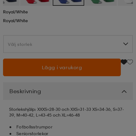
Royal/white
läder
lbehör
r
lbehör
kläder
Royal/white
asögon
äder
r
Välj storlek
Välj storlek
r
s
Lägg i varukorg
äder
ård
äder
Beskrivning
s
s
Storlekshjälp: XXXS=28-30 och XXS=31-33 XS=34-36, S=37-
39, M=40-42, L=43-45 och XL=46-48
Fotbollsstrumpor
ård
ård
Seniorstorlekar