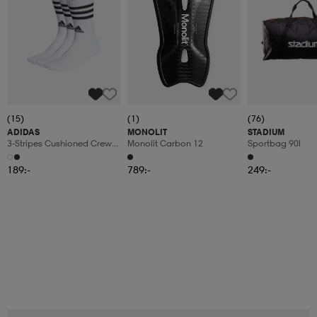
(15)
(1)
(76)
ADIDAS
MONOLIT
STADIUM
3-Stripes Cushioned Crew
Monolit Carbon 12
Sportbag 90l
Socks 3 Pairs
189:-
789:-
249:-