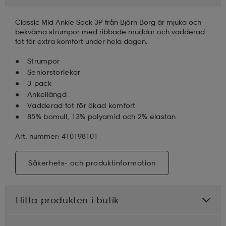
Classic Mid Ankle Sock 3P från Björn Borg är mjuka och
läder
lbehör
r
lbehör
kläder
bekväma strumpor med ribbade muddar och vadderad
fot för extra komfort under hela dagen.
asögon
äder
r
Strumpor
Seniorstorlekar
3-pack
Ankellängd
r
s
Vadderad fot för ökad komfort
85% bomull, 13% polyamid och 2% elastan
äder
ård
äder
Art. nummer: 410198101
Säkerhets- och produktinformation
s
s
Hitta produkten i butik
ård
ård