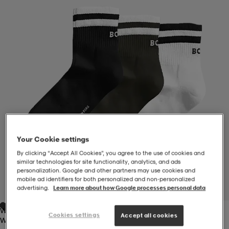
-BH
ngsskor
öjor & skjortor
ngsskor
ingsskor
ar
ingsskor
n
ingsskor
ts & toppar
or
n
kor
kor
öjor & skjortor
usskor
öjor & skjortor
skor
r
skor
n
tskor
Your Cookie settings
By clicking “Accept All Cookies”, you agree to the use of cookies and
similar technologies for site functionality, analytics, and ads
personalization. Google and other partners may use cookies and
 & klänningar
or
r & pannband
or
 & klänningar
-/Tennisskor
mobile ad identifiers for both personalized and non‑personalized
1
/
1
advertising.
Learn more about how Google processes personal data
White
r
andy-/Handbollsskor
kar & vantar
andy-/Handbollsskor
ller
ler
Cookies settings
Accept all cookies
White