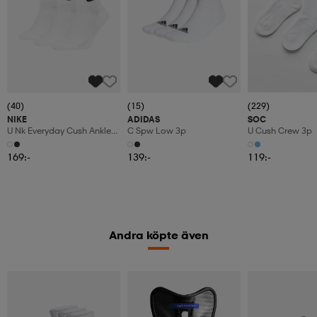
(40)
(15)
(229)
NIKE
ADIDAS
SOC
U Nk Everyday Cush Ankle
C Spw Low 3p
U Cush Crew 3p
3pr
169:-
139:-
119:-
Andra köpte även