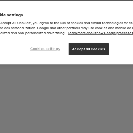
ie settings
“Accept All Cookies”, you agree to the use of cookies and similar technologies for sit
and ads personalization. Google and other partners may use cookies and mobile ad id
alized and non‑personalized advertising.
Learn more about how Google processes
Cookies settings
Accept all cookies