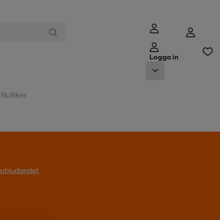
Logga in
Butiker
l erbjudandet