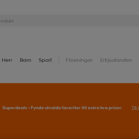
Herr
Barn
Sport
Föreningar
Erbjudanden
Superdeals – Fynda utvalda favoriter till extra bra priser.
Til