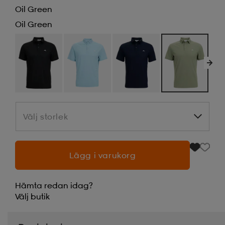
Oil Green
Oil Green
Välj storlek
Välj storlek
Lägg i varukorg
Hämta redan idag?
Välj
butik