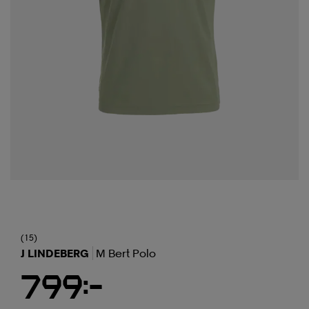
(15)
J LINDEBERG
M Bert Polo
799:-