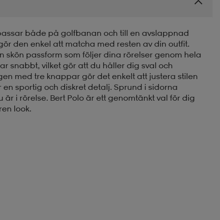
m passar både på golfbanan och till en avslappnad
ör den enkel att matcha med resten av din outfit.
r en skön passform som följer dina rörelser genom hela
r snabbt, vilket gör att du håller dig sval och
 med tre knappar gör det enkelt att justera stilen
en sportig och diskret detalj. Sprund i sidorna
är i rörelse. Bert Polo är ett genomtänkt val för dig
ren look.