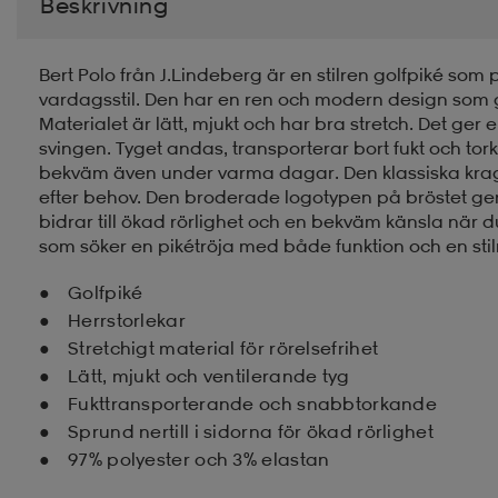
Beskrivning
Bert Polo från J.Lindeberg är en stilren golfpiké so
vardagsstil. Den har en ren och modern design som g
Materialet är lätt, mjukt och har bra stretch. Det ge
svingen. Tyget andas, transporterar bort fukt och torka
bekväm även under varma dagar. Den klassiska kragen
efter behov. Den broderade logotypen på bröstet ger 
bidrar till ökad rörlighet och en bekväm känsla när du 
som söker en pikétröja med både funktion och en stil
Golfpiké
Herrstorlekar
Stretchigt material för rörelsefrihet
Lätt, mjukt och ventilerande tyg
Fukttransporterande och snabbtorkande
Sprund nertill i sidorna för ökad rörlighet
97% polyester och 3% elastan