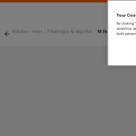
Your Cook
By clicking 
analytics, 
|
|
Kläder - Herr
Pikétröjor & skjortor
M Bert Polo
both person