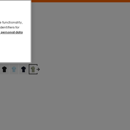
e functionality,
entifiers for
 personal data
Oil Green
Oil Green