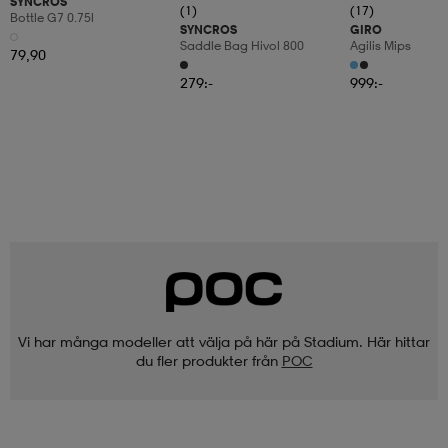
SYNCROS
(1)
(17)
Bottle G7 0.75l
SYNCROS
GIRO
Saddle Bag Hivol 800
Agilis Mips
79,90
279:-
999:-
Vi har många modeller att välja på här på Stadium. Här hittar
du fler produkter från
POC