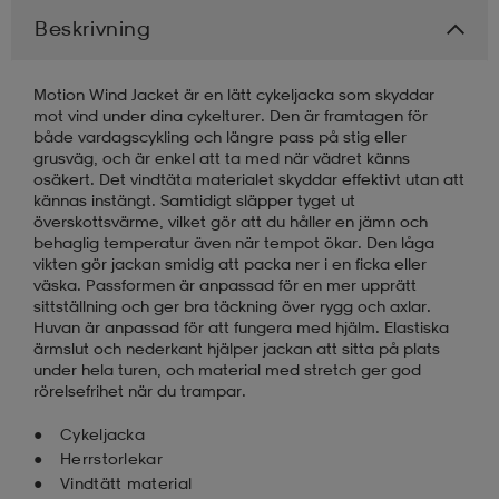
Beskrivning
läder
lbehör
r
lbehör
kläder
Motion Wind Jacket är en lätt cykeljacka som skyddar
mot vind under dina cykelturer. Den är framtagen för
asögon
äder
r
både vardagscykling och längre pass på stig eller
grusväg, och är enkel att ta med när vädret känns
osäkert. Det vindtäta materialet skyddar effektivt utan att
kännas instängt. Samtidigt släpper tyget ut
r
s
överskottsvärme, vilket gör att du håller en jämn och
behaglig temperatur även när tempot ökar. Den låga
vikten gör jackan smidig att packa ner i en ficka eller
väska. Passformen är anpassad för en mer upprätt
äder
ård
äder
sittställning och ger bra täckning över rygg och axlar.
Huvan är anpassad för att fungera med hjälm. Elastiska
ärmslut och nederkant hjälper jackan att sitta på plats
under hela turen, och material med stretch ger god
s
s
rörelsefrihet när du trampar.
Cykeljacka
Herrstorlekar
ård
ård
Vindtätt material