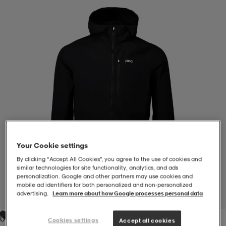
-BH
ngsskor
öjor & skjortor
ngsskor
ingsskor
ar
ingsskor
n
ingsskor
ts & toppar
or
n
kor
kor
öjor & skjortor
usskor
öjor & skjortor
skor
r
skor
n
tskor
Your Cookie settings
By clicking “Accept All Cookies”, you agree to the use of cookies and
similar technologies for site functionality, analytics, and ads
 & klänningar
or
r & pannband
or
 & klänningar
-/Tennisskor
personalization. Google and other partners may use cookies and
mobile ad identifiers for both personalized and non‑personalized
advertising.
Learn more about how Google processes personal data
1
/
2
r
andy-/Handbollsskor
kar & vantar
andy-/Handbollsskor
ller
ler
Uranium Black
Cookies settings
Accept all cookies