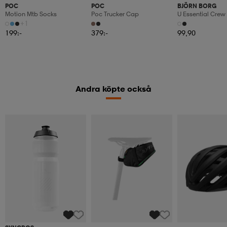
POC
POC
BJÖRN BORG
Motion Mtb Socks
Poc Trucker Cap
U Essential Crew
+1
199:-
379:-
99,90
Andra köpte också