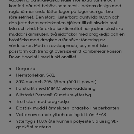
komfort där det behövs som mest. Jackans design med
raglanärmar underlättar lager-på-lager och ger bra
rörelsefrihet. Den stora, justerbara dunfyllda huvan och
den justerbara nederkanten hjälper till att skydda mot
kyla och vind. För extra funktionalitet har jackan elastiska
muddar i ärmsluten, två sidofickor med dragkedja och en
bröstficka med dragkedja för säker förvaring av
värdesaker. Med sin avslappnade, asymmetriska
passform och trendigt oversize-snitt kombinerar Rosson
Down Hood stil med funktionalitet.
Dunjacka
Herrstorlekar; S-XL
80% dun och 20% fjäder (600 fillpower)
Förstärkt med MIMIC Silver-vaddering
Slitstarkt Pertex® Quantum-yttertyg
Tre fickor med dragkedja
Elastisk mudd i ärmsluten, dragsko i nederkanten
Vattenavvisande ytbehandling fri från PFAS
Yttertyg i 100% återvunnen polyester, bluesign®-
godkänt material