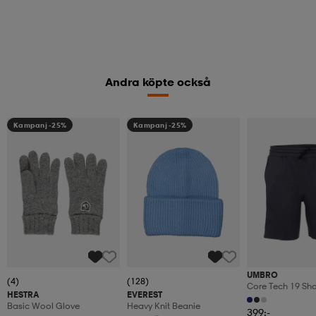
Andra köpte också
Kampanj -25%
Kampanj -25%
UMBRO
(4)
(128)
Core Tech 19 Sho
HESTRA
EVEREST
Basic Wool Glove
Heavy Knit Beanie
399:-