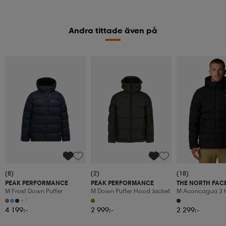
Andra tittade även på
(8)
(2)
(18)
PEAK PERFORMANCE
PEAK PERFORMANCE
THE NORTH FAC
M Frost Down Puffer
M Down Puffer Hood Jacket
M Aconcagua 3 
+1
4 199:-
2 999:-
2 299:-