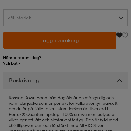
läder
lbehör
r
lbehör
kläder
Välj storlek
Välj storlek
asögon
äder
r
Lägg i varukorg
r
s
Hämta redan idag?
Välj
butik
äder
ård
äder
Beskrivning
Rosson Down Hood från Haglöfs är en mångsidig och
s
s
varm dunjacka som är perfekt för kalla äventyr, oavsett
om du är på fjället eller i stan. Jackan är tillverkad i
Pertex® Quantum ripstop i 100% återvunnen polyester,
vilket ger ett lätt och slitstarkt yttertyg. Den är fylld med
ård
ård
600 fillpower-dun och förstärkt med MIMIC Silver-
vaddering på strategiska ställen för extra värme och