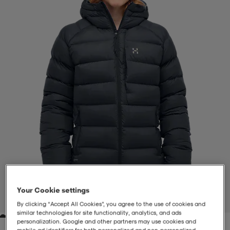
-BH
ngsskor
öjor & skjortor
ngsskor
ingsskor
ar
ingsskor
n
ingsskor
ts & toppar
or
n
kor
kor
öjor & skjortor
usskor
öjor & skjortor
skor
r
skor
n
tskor
 & klänningar
or
r & pannband
or
 & klänningar
-/Tennisskor
Your Cookie settings
1
/
12
By clicking “Accept All Cookies”, you agree to the use of cookies and
r
andy-/Handbollsskor
kar & vantar
andy-/Handbollsskor
ller
ler
similar technologies for site functionality, analytics, and ads
personalization. Google and other partners may use cookies and