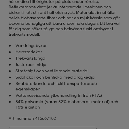
håller dina tillhörigheter på plats under rörelse.
Reflekterande detaljer är integrerade i designen och
bidrar till ett stilrent helhetsintryck. Materialet innehåller
delvis biobaserade fibrer och har en mjuk känsla som gör
byxorna behagliga att bära under hela dagen. Ett bra val
för dig som söker tåliga och bekväma funktionsbyxor i
trekvartsmodell.
Vandringsbyxor
Herrstorlekar
Trekvartslängd
Justerbar midja
Stretchigt och ventilerande material
Sidofickor och benficka med dragkedja
Snabbtorkande och fukttransporterande
egenskaper
Vattenavvisande ytbehandling fri från PFAS
84% polyamid (varav 32% biobaserat material) och
16% elastan
Art. nummer: 416667102