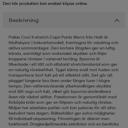
Den här produkten kan endast köpas online.
Beskrivning
Pallas Cool X-stretch Capri Pants Men's från Halti är
friluftsbyxor i trekvartsmodell, framtagna för vandring och
aktiva sommardagar. Den kortare längden ger en luftig
känsla, samtidigt som materialet skyddar och följer
kroppens rörelser i varierad terräng. Byxorna är
tillverkade i ett lätt och slitstarkt stretchmaterial som ger
en naturlig rörelsefrihet. Tyget känns svalt mot huden och
transporterar bort fukt på ett effektivt sätt. Det gör att
plagget fungerar bra även under längre turer i högre
tempo. Den vattenavvisande ytbehandlingen skyddar
mot lätt regn och fukt, vilket gör byxorna användbara
även när vädret skiftar. Passformen är genomtänkt med
förböjda knän som ger en följsam och naturlig rörelse.
Midjan har elastiska partier och kan justeras för att sitta
bekvämt hela dagen. Bälteshällor ger extra möjligheter
till individuell anpassning. Förvaringen är diskret men
funktionell. Dragkedjeförsedda sidofickor och en benficka