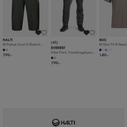
HALTI
SOC
(45)
M Pallas Cool X-Stretch
M Slim Fit R-Neck
EVEREST
Capri Pants
+3
Hike Pant, Vandringsbyxor,
799:-
149:-
Herr
799:-