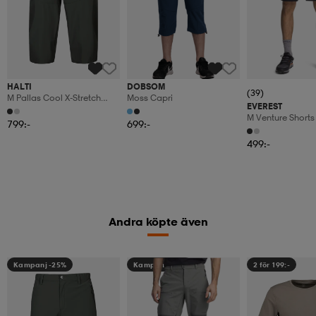
HALTI
DOBSOM
(39)
M Pallas Cool X-Stretch
Moss Capri
EVEREST
Capri Pants
M Venture Shorts
799:-
699:-
499:-
Andra köpte även
Kampanj -25%
Kampanj -25%
2 för 199:-