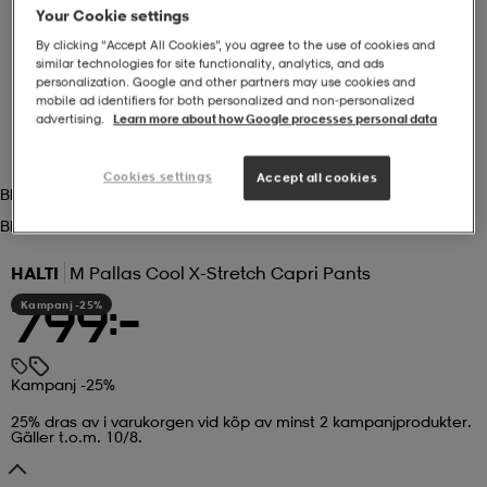
Your Cookie settings
r & pannband
tskor
läder
tskor
r
ngsskor
By clicking “Accept All Cookies”, you agree to the use of cookies and
similar technologies for site functionality, analytics, and ads
personalization. Google and other partners may use cookies and
mobile ad identifiers for both personalized and non‑personalized
advertising.
Learn more about how Google processes personal data
kar & vantar
skor
ukar
skor
kar & vantar
kor
Cookies settings
Accept all cookies
Black
ukar
sskor
ställ
sskor
ukar
lbehör
Black
HALTI
M Pallas Cool X-Stretch Capri Pants
ställ
stövlar
por
stövlar
ställ
er
Kampanj -25%
799:-
por
ler
kläder
ler
läder
Kampanj -25%
25% dras av i varukorgen vid köp av minst 2 kampanjprodukter.
Gäller t.o.m. 10/8.
kläder
ngskor
asögon
ngskor
por