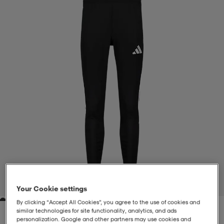
-BH
ngsskor
öjor & skjortor
ngsskor
ingsskor
ar
ingsskor
n
ingsskor
ts & toppar
or
n
kor
kor
öjor & skjortor
usskor
öjor & skjortor
skor
r
skor
n
tskor
 & klänningar
or
r & pannband
or
 & klänningar
-/Tennisskor
1
/
4
Your Cookie settings
By clicking “Accept All Cookies”, you agree to the use of cookies and
r
andy-/Handbollsskor
kar & vantar
andy-/Handbollsskor
ller
ler
similar technologies for site functionality, analytics, and ads
personalization. Google and other partners may use cookies and