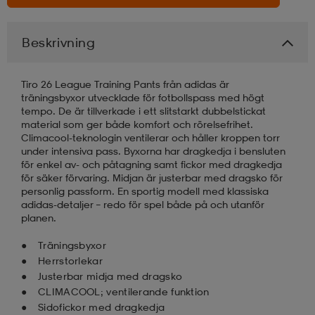
Beskrivning
Tiro 26 League Training Pants från adidas är
träningsbyxor utvecklade för fotbollspass med högt
tempo. De är tillverkade i ett slitstarkt dubbelstickat
material som ger både komfort och rörelsefrihet.
Climacool-teknologin ventilerar och håller kroppen torr
under intensiva pass. Byxorna har dragkedja i bensluten
för enkel av- och påtagning samt fickor med dragkedja
för säker förvaring. Midjan är justerbar med dragsko för
personlig passform. En sportig modell med klassiska
adidas-detaljer – redo för spel både på och utanför
planen.
Träningsbyxor
Herrstorlekar
Justerbar midja med dragsko
CLIMACOOL; ventilerande funktion
Sidofickor med dragkedja