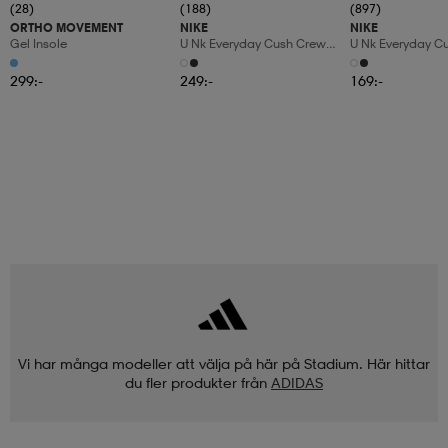
(28)
(188)
(897)
ORTHO MOVEMENT
NIKE
NIKE
Gel Insole
U Nk Everyday Cush Crew
U Nk Everyday C
6pr-Bd
3pr
299:-
249:-
169:-
Vi har många modeller att välja på här på Stadium. Här hittar
du fler produkter från
ADIDAS