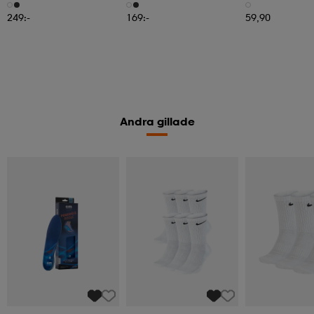
6pr-Bd
3pr
249:-
169:-
59,90
Andra gillade