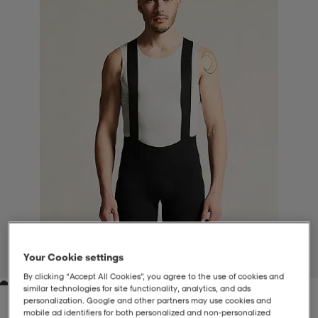
-BH
ngsskor
öjor & skjortor
ngsskor
ingsskor
ar
ingsskor
n
ingsskor
ts & toppar
or
n
kor
kor
öjor & skjortor
usskor
öjor & skjortor
skor
r
skor
n
tskor
 & klänningar
or
r & pannband
or
 & klänningar
-/Tennisskor
Your Cookie settings
1
/
3
By clicking “Accept All Cookies”, you agree to the use of cookies and
similar technologies for site functionality, analytics, and ads
r
andy-/Handbollsskor
kar & vantar
andy-/Handbollsskor
ller
ler
personalization. Google and other partners may use cookies and
mobile ad identifiers for both personalized and non‑personalized