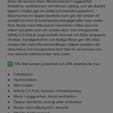
även när tempot ökar. Meshmaterial i ryggpartiet
förbättrar ventilationen vid intensiv cykling, och de dubbla
lagren i midjan ger en stabil och bekväm passform.
Byxorna har en öppen benficka som gör det enkelt att
snabbt komma åt exempelvis energigel eller bars under
färd. Resår med silikonprint i bensluten håller byxorna
säkert på plats utan att orsaka skav. Den integrerade
Infinity C3 Pad är ergonomiskt formad och följer kroppens
rörelser. Fyrvägsstretch och ihåliga fibrer ger rätt stöd,
medan den hydrofila behandlingen hjälper padden att
absorbera och transportera bort fukt för en torrare och
mer bekväm känsla under hela turen.
70% återvunnen polyamid och 30% elastan
Läs mer
Cykelbyxor
Herrstorlekar
Bib-modell
Infinity C3 Pad; bekväm stötdämpning
Mesh i ryggpartiet; ökad ventilation
Öppen benficka; energi eller småsaker
Resår med silikonprint i benslut
Effektiv fukttransport