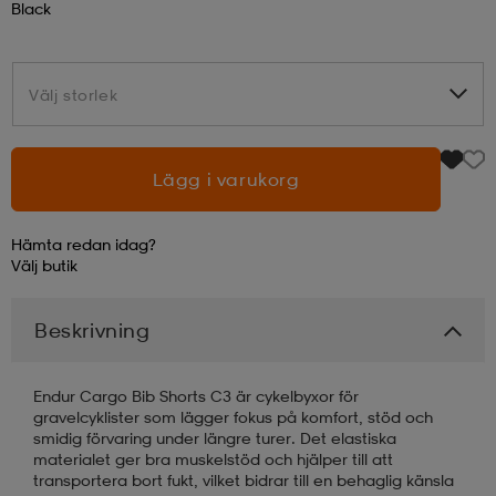
Black
läder
lbehör
r
lbehör
kläder
Välj storlek
Välj storlek
asögon
äder
r
Lägg i varukorg
r
s
Hämta redan idag?
Välj
butik
äder
ård
äder
Beskrivning
s
s
Endur Cargo Bib Shorts C3 är cykelbyxor för
gravelcyklister som lägger fokus på komfort, stöd och
smidig förvaring under längre turer. Det elastiska
materialet ger bra muskelstöd och hjälper till att
ård
ård
transportera bort fukt, vilket bidrar till en behaglig känsla