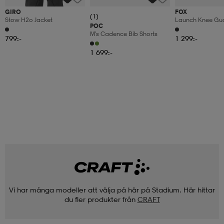
GIRO
FOX
(1)
Stow H2o Jacket
Launch Knee Gu
POC
M's Cadence Bib Shorts
799:-
1 299:-
1 699:-
Vi har många modeller att välja på här på Stadium. Här hittar
du fler produkter från
CRAFT