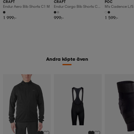
CRAFT
CRAFT
POC
Endur Aero Bib Shorts C1 M
Endur Cargo Bib Shorts C3
M's Cadence L/s 
M
1 999:-
999:-
1 599:-
Andra köpte även