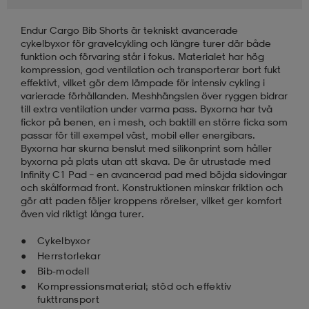
Endur Cargo Bib Shorts är tekniskt avancerade
läder
lbehör
r
lbehör
kläder
cykelbyxor för gravelcykling och längre turer där både
funktion och förvaring står i fokus. Materialet har hög
kompression, god ventilation och transporterar bort fukt
asögon
äder
r
effektivt, vilket gör dem lämpade för intensiv cykling i
varierade förhållanden. Meshhängslen över ryggen bidrar
till extra ventilation under varma pass. Byxorna har två
fickor på benen, en i mesh, och baktill en större ficka som
r
s
passar för till exempel väst, mobil eller energibars.
Byxorna har skurna benslut med silikonprint som håller
byxorna på plats utan att skava. De är utrustade med
Infinity C1 Pad – en avancerad pad med böjda sidovingar
äder
ård
äder
och skålformad front. Konstruktionen minskar friktion och
gör att paden följer kroppens rörelser, vilket ger komfort
även vid riktigt långa turer.
s
s
Cykelbyxor
Herrstorlekar
Bib-modell
Kompressionsmaterial; stöd och effektiv
ård
ård
fukttransport