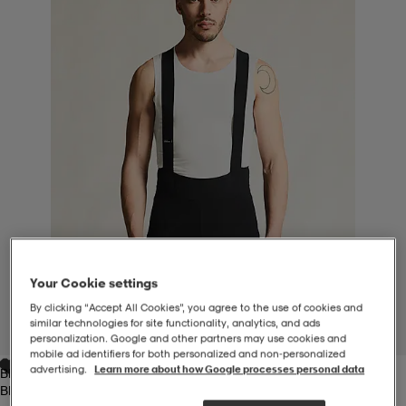
-BH
ngsskor
öjor & skjortor
ngsskor
ingsskor
ar
ingsskor
n
ingsskor
ts & toppar
or
n
kor
kor
öjor & skjortor
usskor
öjor & skjortor
skor
r
skor
n
tskor
Your Cookie settings
 & klänningar
or
r & pannband
or
 & klänningar
-/Tennisskor
By clicking “Accept All Cookies”, you agree to the use of cookies and
similar technologies for site functionality, analytics, and ads
1
/
3
personalization. Google and other partners may use cookies and
mobile ad identifiers for both personalized and non‑personalized
advertising.
Learn more about how Google processes personal data
Black
r
andy-/Handbollsskor
kar & vantar
andy-/Handbollsskor
ller
ler
Black