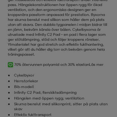
pass. Hängslekonstruktionen har öppen rygg för ökad
ventilation, och den ergonomiska designen ger en
kroppsnära passform anpassad för prestation. Byxorna
har skurna benslut med silikon som håller dem på plats
utan att skava. Den dubbla tygpanelen i midjan bidrar till
en jämn, bekväm känsla över bålen. Cykelbyxorna är
utrustade med Infinity C2 Pad – en pad i flera lager som
ger stötdämpning, stöd och följer kroppens rörelser.
Ytmaterialet har god stretch och effektiv fukthantering,
vilket gör att du håller dig torr och bekväm genom hela
träningspasset.
70% återvunnen polyamid och 30% elastan
Läs mer
Cykelbyxor
Herrstorlekar
Bib-modell
Infinity C2 Pad; flerskiktsdämpning
Hängslen med öppen rygg; ventilation
Skurna benslut med silikonprint; sitter på plats utan
skav
Effektiv fukttransport