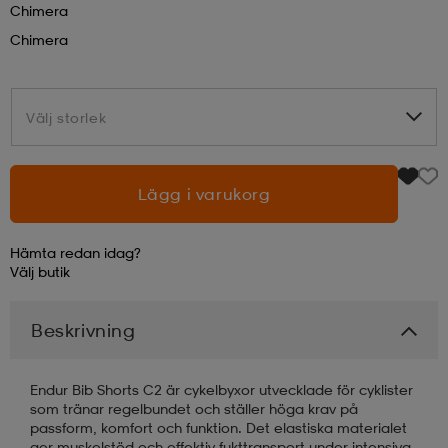
Chimera
Chimera
läder
lbehör
r
lbehör
kläder
Välj storlek
Välj storlek
asögon
äder
r
Lägg i varukorg
r
s
Hämta redan idag?
äder
ård
äder
Välj
butik
Beskrivning
s
s
Endur Bib Shorts C2 är cykelbyxor utvecklade för cyklister
som tränar regelbundet och ställer höga krav på
ård
ård
passform, komfort och funktion. Det elastiska materialet
ger muskelstöd och effektiv fukttransport under intensiva