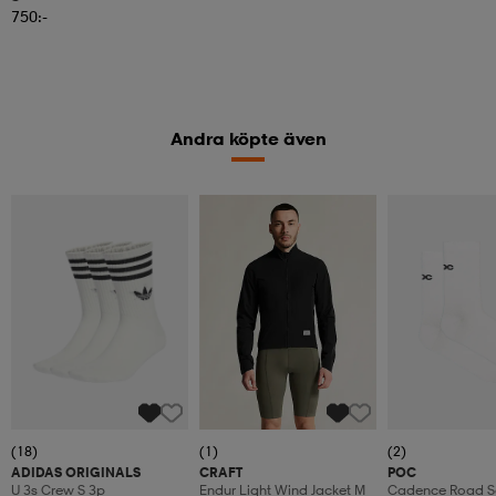
750:-
Andra köpte även
(18)
(1)
(2)
ADIDAS ORIGINALS
CRAFT
POC
U 3s Crew S 3p
Endur Light Wind Jacket M
Cadence Road S