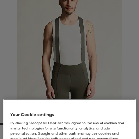
-BH
ngsskor
öjor & skjortor
ngsskor
ingsskor
ar
ingsskor
n
ingsskor
ts & toppar
or
n
kor
kor
öjor & skjortor
usskor
öjor & skjortor
skor
r
skor
n
tskor
 & klänningar
or
r & pannband
or
 & klänningar
-/Tennisskor
Your Cookie settings
1
/
3
By clicking “Accept All Cookies”, you agree to the use of cookies and
r
andy-/Handbollsskor
kar & vantar
andy-/Handbollsskor
ller
ler
similar technologies for site functionality, analytics, and ads
personalization. Google and other partners may use cookies and
mobile ad identifiers for both personalized and non‑personalized