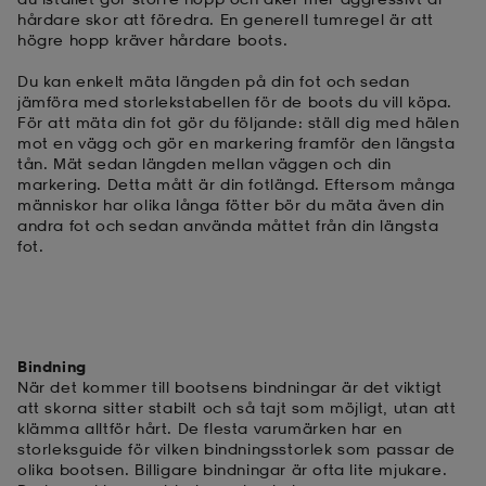
hårdare skor att föredra. En generell tumregel är att
högre hopp kräver hårdare boots.
Du kan enkelt mäta längden på din fot och sedan
jämföra med storlekstabellen för de boots du vill köpa.
För att mäta din fot gör du följande: ställ dig med hälen
mot en vägg och gör en markering framför den längsta
tån. Mät sedan längden mellan väggen och din
markering. Detta mått är din fotlängd. Eftersom många
människor har olika långa fötter bör du mäta även din
andra fot och sedan använda måttet från din längsta
fot.
Bindning
När det kommer till bootsens bindningar är det viktigt
att skorna sitter stabilt och så tajt som möjligt, utan att
klämma alltför hårt. De flesta varumärken har en
storleksguide för vilken bindningsstorlek som passar de
olika bootsen. Billigare bindningar är ofta lite mjukare.