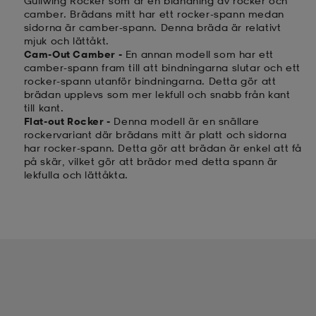
Gullwing Rocker som är en blandning av rocker och
camber. Brädans mitt har ett rocker-spann medan
sidorna är camber-spann. Denna bräda är relativt
mjuk och lättåkt.
Cam-Out Camber -
En annan modell som har ett
camber-spann fram till att bindningarna slutar och ett
rocker-spann utanför bindningarna. Detta gör att
brädan upplevs som mer lekfull och snabb från kant
till kant.
Flat-out Rocker -
Denna modell är en snällare
rockervariant där brädans mitt är platt och sidorna
har rocker-spann. Detta gör att brädan är enkel att få
på skär, vilket gör att brädor med detta spann är
lekfulla och lättåkta.