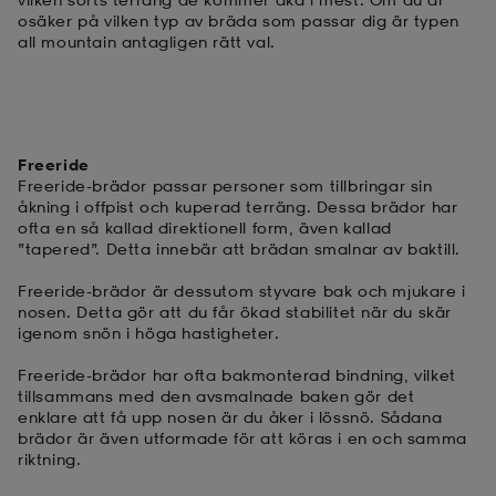
osäker på vilken typ av bräda som passar dig är typen
all mountain antagligen rätt val.
Freeride
Freeride-brädor passar personer som tillbringar sin
åkning i offpist och kuperad terräng. Dessa brädor har
ofta en så kallad direktionell form, även kallad
”tapered”. Detta innebär att brädan smalnar av baktill.
Freeride-brädor är dessutom styvare bak och mjukare i
nosen. Detta gör att du får ökad stabilitet när du skär
igenom snön i höga hastigheter.
Freeride-brädor har ofta bakmonterad bindning, vilket
tillsammans med den avsmalnade baken gör det
enklare att få upp nosen är du åker i lössnö. Sådana
brädor är även utformade för att köras i en och samma
riktning.