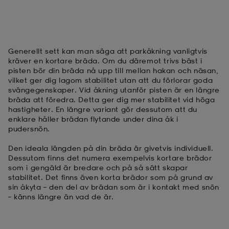
Generellt sett kan man säga att parkåkning vanligtvis
kräver en kortare bräda. Om du däremot trivs bäst i
pisten bör din bräda nå upp till mellan hakan och näsan,
vilket ger dig lagom stabilitet utan att du förlorar goda
svängegenskaper. Vid åkning utanför pisten är en längre
bräda att föredra. Detta ger dig mer stabilitet vid höga
hastigheter. En längre variant gör dessutom att du
enklare håller brädan flytande under dina åk i
pudersnön.
Den ideala längden på din bräda är givetvis individuell.
Dessutom finns det numera exempelvis kortare brädor
som i gengäld är bredare och på så sätt skapar
stabilitet. Det finns även korta brädor som på grund av
sin åkyta – den del av brädan som är i kontakt med snön
– känns längre än vad de är.