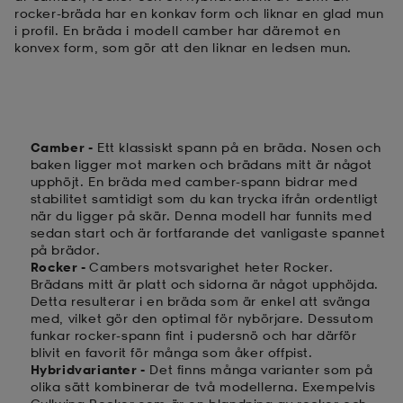
rocker-bräda har en konkav form och liknar en glad mun
i profil. En bräda i modell camber har däremot en
konvex form, som gör att den liknar en ledsen mun.
Camber -
Ett klassiskt spann på en bräda. Nosen och
baken ligger mot marken och brädans mitt är något
upphöjt. En bräda med camber-spann bidrar med
stabilitet samtidigt som du kan trycka ifrån ordentligt
när du ligger på skär. Denna modell har funnits med
sedan start och är fortfarande det vanligaste spannet
på brädor.
Rocker -
Cambers motsvarighet heter Rocker.
Brädans mitt är platt och sidorna är något upphöjda.
Detta resulterar i en bräda som är enkel att svänga
med, vilket gör den optimal för nybörjare. Dessutom
funkar rocker-spann fint i pudersnö och har därför
blivit en favorit för många som åker offpist.
Hybridvarianter -
Det finns många varianter som på
olika sätt kombinerar de två modellerna. Exempelvis