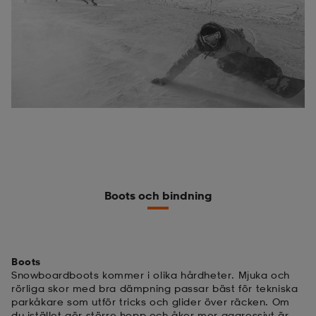
Boots och bindning
Boots
Snowboardboots kommer i olika hårdheter. Mjuka och
rörliga skor med bra dämpning passar bäst för tekniska
parkåkare som utför tricks och glider över räcken. Om
du istället gör större hopp och åker mer aggressivt är