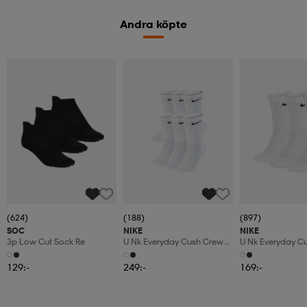
Andra köpte
(624)
(188)
(897)
SOC
NIKE
NIKE
3p Low Cut Sock Re
U Nk Everyday Cush Crew
U Nk Everyday C
6pr-Bd
3pr
129:-
249:-
169:-