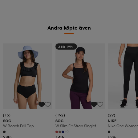
Andra köpte även
2 för 199:-
(15)
(192)
(29)
SOC
SOC
NIKE
W Beach Frill Top
W Slim Fit Strap Singlet
Nike One Women'
Waisted 7/8 L
+2
249:-
149:-
629:-