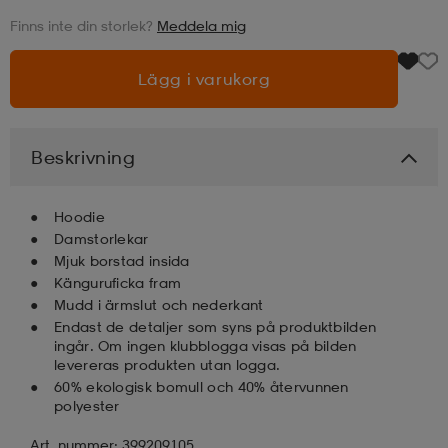
Finns inte din storlek?
Meddela mig
läder
lbehör
r
lbehör
kläder
Lägg i varukorg
asögon
äder
r
Beskrivning
r
s
Hoodie
Damstorlekar
Mjuk borstad insida
äder
ård
äder
Känguruficka fram
Mudd i ärmslut och nederkant
Endast de detaljer som syns på produktbilden
s
s
ingår. Om ingen klubblogga visas på bilden
levereras produkten utan logga.
60% ekologisk bomull och 40% återvunnen
polyester
ård
ård
Art. nummer: 399209105