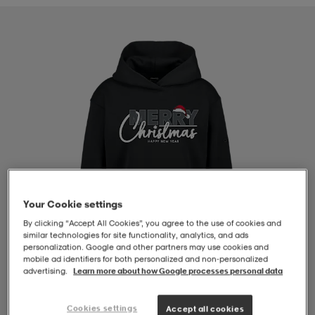
-BH
ngsskor
öjor & skjortor
ngsskor
ingsskor
ar
ingsskor
n
ingsskor
ts & toppar
or
n
kor
kor
öjor & skjortor
usskor
öjor & skjortor
skor
r
skor
n
tskor
Your Cookie settings
By clicking “Accept All Cookies”, you agree to the use of cookies and
similar technologies for site functionality, analytics, and ads
 & klänningar
or
r & pannband
or
 & klänningar
-/Tennisskor
personalization. Google and other partners may use cookies and
mobile ad identifiers for both personalized and non‑personalized
advertising.
Learn more about how Google processes personal data
r
andy-/Handbollsskor
kar & vantar
andy-/Handbollsskor
ller
ler
1
/
4
Cookies settings
Accept all cookies