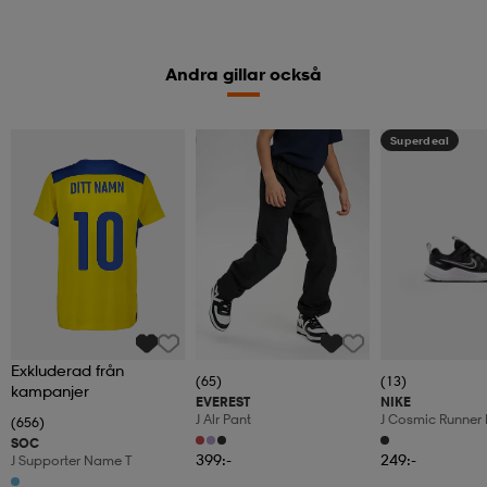
Andra gillar också
Kampanj -25%
Superdeal
Exkluderad från
(65)
(13)
kampanjer
EVEREST
NIKE
J Alr Pant
J Cosmic Runner 
(656)
SOC
399:-
249:-
J Supporter Name T