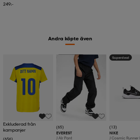
249:-
Andra köpte även
Kampanj -25%
Superdeal
Exkluderad från
(65)
(13)
kampanjer
EVEREST
NIKE
J Alr Pant
J Cosmic Runner 
(656)