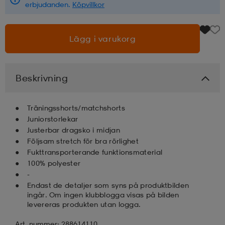
erbjudanden.
Köpvillkor
läder
lbehör
r
lbehör
kläder
Lägg i varukorg
asögon
äder
r
Beskrivning
r
s
Träningsshorts/matchshorts
Juniorstorlekar
Justerbar dragsko i midjan
äder
ård
äder
Följsam stretch för bra rörlighet
Fukttransporterande funktionsmaterial
100% polyester
s
s
-
Endast de detaljer som syns på produktbilden
ingår. Om ingen klubblogga visas på bilden
levereras produkten utan logga.
ård
ård
Art. nummer: 288614110