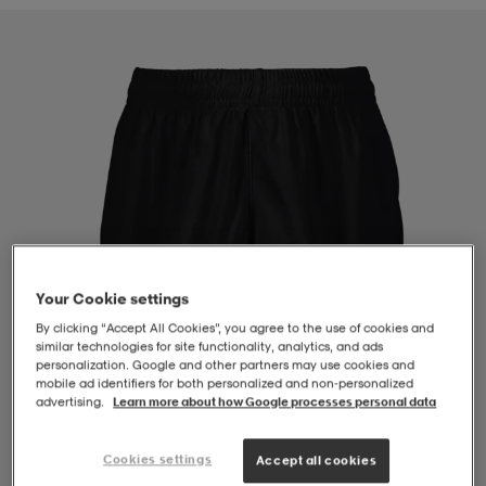
-BH
ngsskor
öjor & skjortor
ngsskor
ingsskor
ar
ingsskor
n
ingsskor
ts & toppar
or
n
kor
kor
öjor & skjortor
usskor
öjor & skjortor
skor
r
skor
n
tskor
Your Cookie settings
By clicking “Accept All Cookies”, you agree to the use of cookies and
similar technologies for site functionality, analytics, and ads
personalization. Google and other partners may use cookies and
 & klänningar
or
r & pannband
or
 & klänningar
-/Tennisskor
mobile ad identifiers for both personalized and non‑personalized
advertising.
Learn more about how Google processes personal data
r
andy-/Handbollsskor
kar & vantar
andy-/Handbollsskor
ller
ler
Cookies settings
Accept all cookies
1
/
4