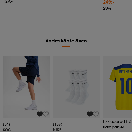
129:-
249:-
299:-
Andra köpte även
Exkluderad frå
(34)
(188)
kampanjer
SOC
NIKE