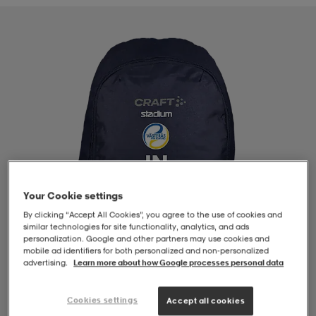
-BH
ngsskor
öjor & skjortor
ngsskor
ingsskor
ar
ingsskor
n
ingsskor
ts & toppar
or
n
kor
kor
öjor & skjortor
usskor
öjor & skjortor
skor
r
skor
n
tskor
Your Cookie settings
By clicking “Accept All Cookies”, you agree to the use of cookies and
similar technologies for site functionality, analytics, and ads
 & klänningar
or
r & pannband
or
 & klänningar
-/Tennisskor
personalization. Google and other partners may use cookies and
mobile ad identifiers for both personalized and non‑personalized
advertising.
Learn more about how Google processes personal data
r
andy-/Handbollsskor
kar & vantar
andy-/Handbollsskor
ller
ler
Cookies settings
Accept all cookies
1
/
4