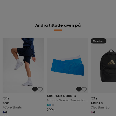
Andra tittade även på
Member
AIRTRACK NORDIC
(34)
(21)
Airtrack Nordic Connector -
SOC
ADIDAS
Blue
J Core Shorts
Clsc Bars Bp
299:-