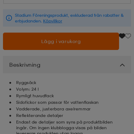
läder
lbehör
r
lbehör
kläder
Stadium Föreningsprodukt, exkluderad från rabatter &
erbjudanden.
Köpvillkor
asögon
äder
r
Lägg i varukorg
r
s
Beskrivning
äder
ård
äder
Ryggsäck
Volym: 24 l
Rymligt huvudfack
Sidofickor som passar för vattenflaskan
s
s
Vadderade, justerbara axelremmar
Reflekterande detaljer
Endast de detaljer som syns på produktbilden
ård
ård
ingår. Om ingen klubblogga visas på bilden
levereras produkten utan logga.