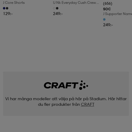
J Core Shorts
U Nk Everyday Cush Crew
(656)
6pr-Bd
SOC
129:-
249:-
J Supporter Nam
249:-
Vi har många modeller att välja på här på Stadium. Här hittar
du fler produkter från
CRAFT