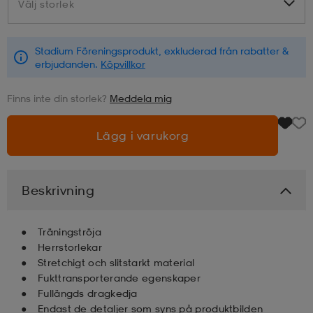
Välj storlek
Välj storlek
läder
lbehör
r
lbehör
kläder
Stadium Föreningsprodukt, exkluderad från rabatter &
erbjudanden.
Köpvillkor
asögon
äder
r
Finns inte din storlek?
Meddela mig
Lägg i varukorg
r
s
äder
ård
äder
Beskrivning
Träningströja
s
s
Herrstorlekar
Stretchigt och slitstarkt material
Fukttransporterande egenskaper
ård
ård
Fullängds dragkedja
Endast de detaljer som syns på produktbilden