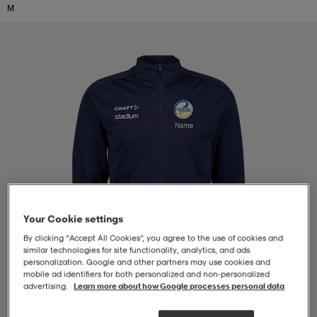
M
-BH
ngsskor
öjor & skjortor
ngsskor
ingsskor
ar
ingsskor
n
ingsskor
ts & toppar
or
n
kor
kor
öjor & skjortor
usskor
öjor & skjortor
skor
r
skor
n
tskor
Your Cookie settings
By clicking “Accept All Cookies”, you agree to the use of cookies and
 & klänningar
or
r & pannband
or
 & klänningar
-/Tennisskor
similar technologies for site functionality, analytics, and ads
personalization. Google and other partners may use cookies and
mobile ad identifiers for both personalized and non‑personalized
advertising.
Learn more about how Google processes personal data
r
andy-/Handbollsskor
kar & vantar
andy-/Handbollsskor
ller
ler