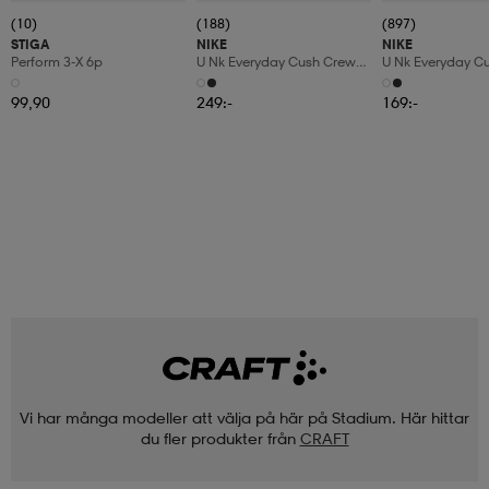
(10)
(188)
(897)
STIGA
NIKE
NIKE
Perform 3-X 6p
U Nk Everyday Cush Crew
U Nk Everyday C
6pr-Bd
3pr
99,90
249:-
169:-
Vi har många modeller att välja på här på Stadium. Här hittar
du fler produkter från
CRAFT