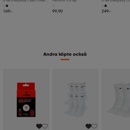
U Nk Everyday Cush Crew
Perform 3-X 6p
U Nk Everyday C
3pr
6pr-Bd
169:-
99,90
249:-
Andra köpte också