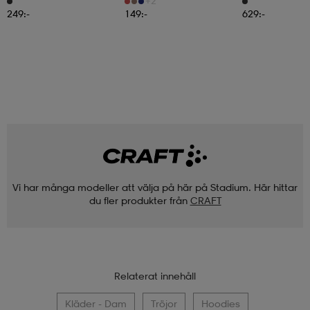
+2
249:-
149:-
629:-
Vi har många modeller att välja på här på Stadium. Här hittar
du fler produkter från
CRAFT
Relaterat innehåll
Kläder - Dam
Tröjor
Hoodies