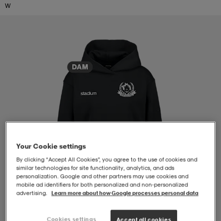
W
-BH
ngsskor
öjor & skjortor
ngsskor
ingsskor
ar
ingsskor
n
ingsskor
ts & toppar
or
n
kor
kor
öjor & skjortor
usskor
öjor & skjortor
skor
r
skor
n
tskor
Your Cookie settings
By clicking “Accept All Cookies”, you agree to the use of cookies and
 & klänningar
or
r & pannband
or
 & klänningar
-/Tennisskor
similar technologies for site functionality, analytics, and ads
personalization. Google and other partners may use cookies and
mobile ad identifiers for both personalized and non‑personalized
advertising.
Learn more about how Google processes personal data
r
andy-/Handbollsskor
kar & vantar
andy-/Handbollsskor
ller
ler
Cookies settings
Accept all cookies