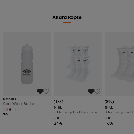
Andra köpte
UMBRO
(188)
(899)
Core Water Bottle
NIKE
NIKE
+1
U Nk Everyday Cush Crew
U Nk Everyday C
79:-
6pr-Bd
3pr
249:-
169:-