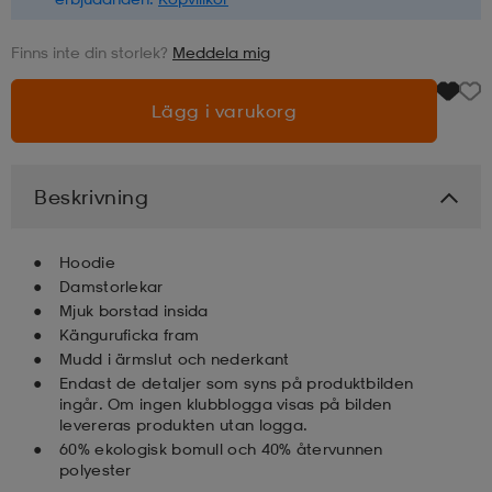
läder
lbehör
r
lbehör
kläder
Finns inte din storlek?
Meddela mig
Lägg i varukorg
asögon
äder
r
Beskrivning
r
s
Hoodie
Damstorlekar
äder
ård
äder
Mjuk borstad insida
Känguruficka fram
Mudd i ärmslut och nederkant
s
s
Endast de detaljer som syns på produktbilden
ingår. Om ingen klubblogga visas på bilden
levereras produkten utan logga.
60% ekologisk bomull och 40% återvunnen
ård
ård
polyester