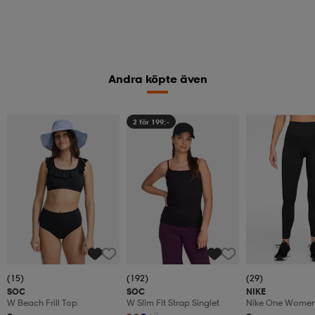
Andra köpte även
2 för 199:-
(15)
(192)
(29)
SOC
SOC
NIKE
W Beach Frill Top
W Slim Fit Strap Singlet
Nike One Women'
Waisted 7/8 L