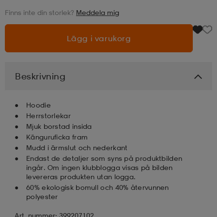
Finns inte din storlek?
Meddela mig
läder
lbehör
r
lbehör
kläder
Lägg i varukorg
asögon
äder
r
Beskrivning
r
s
Hoodie
Herrstorlekar
Mjuk borstad insida
äder
ård
äder
Känguruficka fram
Mudd i ärmslut och nederkant
Endast de detaljer som syns på produktbilden
s
s
ingår. Om ingen klubblogga visas på bilden
levereras produkten utan logga.
60% ekologisk bomull och 40% återvunnen
polyester
ård
ård
Art. nummer: 399207102