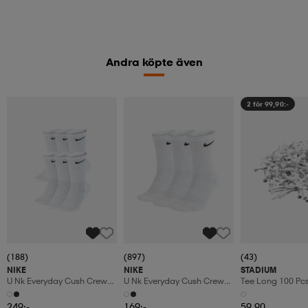
Andra köpte även
2 för 99,90:-
(188)
(897)
(43)
NIKE
NIKE
STADIUM
U Nk Everyday Cush Crew
U Nk Everyday Cush Crew
Tee Long 100 Pc
6pr-Bd
3pr
249:-
169:-
59,90