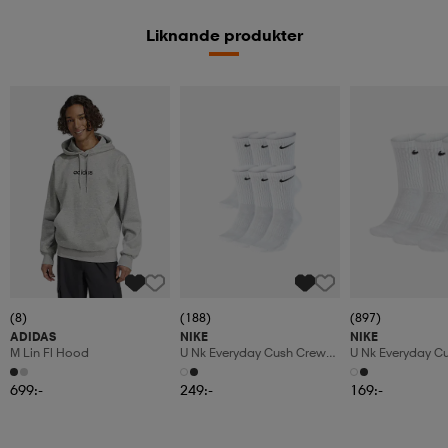
Liknande produkter
(8)
(188)
(897)
ADIDAS
NIKE
NIKE
M Lin Fl Hood
U Nk Everyday Cush Crew
U Nk Everyday C
6pr-Bd
3pr
699:-
249:-
169:-