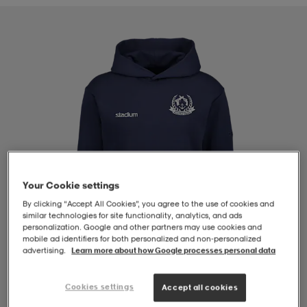
-BH
ngsskor
öjor & skjortor
ngsskor
ingsskor
ar
ingsskor
n
ingsskor
ts & toppar
or
n
kor
kor
öjor & skjortor
usskor
öjor & skjortor
skor
r
skor
n
tskor
Your Cookie settings
By clicking “Accept All Cookies”, you agree to the use of cookies and
similar technologies for site functionality, analytics, and ads
personalization. Google and other partners may use cookies and
 & klänningar
or
r & pannband
or
 & klänningar
-/Tennisskor
mobile ad identifiers for both personalized and non‑personalized
advertising.
Learn more about how Google processes personal data
r
andy-/Handbollsskor
kar & vantar
andy-/Handbollsskor
ller
ler
Cookies settings
Accept all cookies
1
/
4