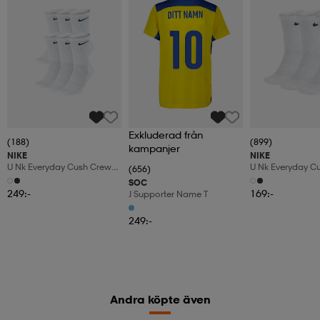
Exkluderad från
(188)
(899)
kampanjer
NIKE
NIKE
U Nk Everyday Cush Crew
U Nk Everyday C
(656)
6pr-Bd
3pr
SOC
249:-
169:-
J Supporter Name T
249:-
Andra köpte även