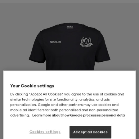
-BH
ngsskor
öjor & skjortor
ngsskor
ingsskor
ar
ingsskor
n
ingsskor
ts & toppar
or
n
kor
kor
öjor & skjortor
usskor
öjor & skjortor
skor
r
skor
n
tskor
Your Cookie settings
By clicking “Accept All Cookies”, you agree to the use of cookies and
similar technologies for site functionality, analytics, and ads
personalization. Google and other partners may use cookies and
 & klänningar
or
r & pannband
or
 & klänningar
-/Tennisskor
mobile ad identifiers for both personalized and non‑personalized
advertising.
Learn more about how Google processes personal data
r
andy-/Handbollsskor
kar & vantar
andy-/Handbollsskor
ller
ler
Cookies settings
Accept all cookies
1
/
4