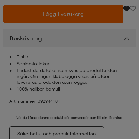
Lägg i varukorg
läder
lbehör
r
lbehör
kläder
asögon
äder
r
Beskrivning
T-shirt
r
s
Seniorstorlekar
Endast de detaljer som syns på produktbilden
ingår. Om ingen klubblogga visas på bilden
levereras produkten utan logga.
äder
ård
äder
100% hållbar bomull
Art. nummer: 392944101
s
s
När du köper denna produkt går bonuspoängen till din förening.
ård
ård
Säkerhets- och produktinformation