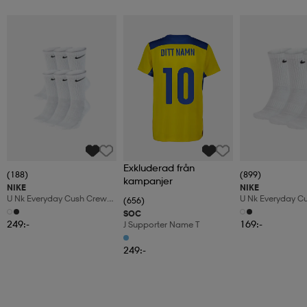
Exkluderad från
(188)
(899)
kampanjer
NIKE
NIKE
U Nk Everyday Cush Crew
U Nk Everyday C
(656)
6pr-Bd
3pr
SOC
249:-
169:-
J Supporter Name T
249:-