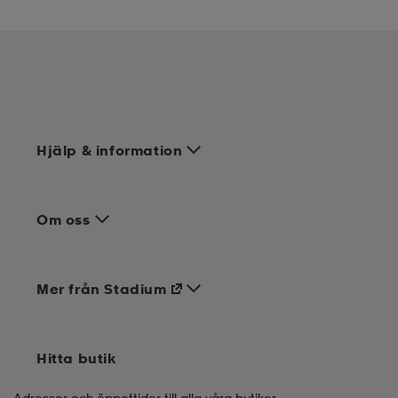
Hjälp & information
Om oss
Mer från Stadium
Hitta butik
Adresser och öppettider till alla våra butiker.