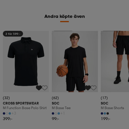
Andra köpte även
2 för 599:-
Kolla priset
Kolla priset
(32)
(62)
(17)
CROSS SPORTSWEAR
SOC
SOC
M Function Base Polo Shirt
M Base Tee
M Base Shorts
+3
+1
399:-
99:-
199:-