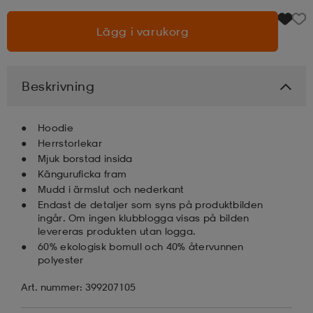
Lägg i varukorg
läder
lbehör
r
lbehör
kläder
asögon
äder
r
Beskrivning
Hoodie
r
s
Herrstorlekar
Mjuk borstad insida
Känguruficka fram
äder
ård
äder
Mudd i ärmslut och nederkant
Endast de detaljer som syns på produktbilden
ingår. Om ingen klubblogga visas på bilden
levereras produkten utan logga.
s
s
60% ekologisk bomull och 40% återvunnen
polyester
Art. nummer: 399207105
ård
ård