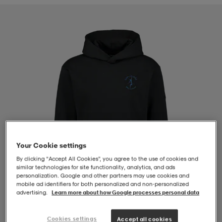
-BH
ngsskor
öjor & skjortor
ngsskor
ingsskor
ar
ingsskor
n
ingsskor
ts & toppar
or
n
kor
kor
öjor & skjortor
usskor
öjor & skjortor
skor
r
skor
n
tskor
Your Cookie settings
By clicking “Accept All Cookies”, you agree to the use of cookies and
similar technologies for site functionality, analytics, and ads
 & klänningar
or
r & pannband
or
 & klänningar
-/Tennisskor
personalization. Google and other partners may use cookies and
mobile ad identifiers for both personalized and non‑personalized
advertising.
Learn more about how Google processes personal data
r
andy-/Handbollsskor
kar & vantar
andy-/Handbollsskor
ller
ler
1
/
4
Cookies settings
Accept all cookies