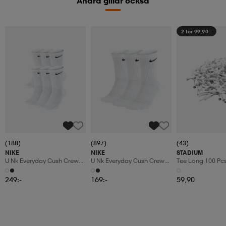
Andra gillar också
2 för 99,90:-
(188)
(897)
(43)
NIKE
NIKE
STADIUM
U Nk Everyday Cush Crew
U Nk Everyday Cush Crew
Tee Long 100 Pc
6pr-Bd
3pr
249:-
169:-
59,90