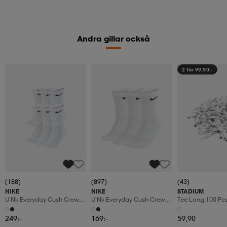
Andra gillar också
2 för 99,90:-
(188)
(897)
(43)
NIKE
NIKE
STADIUM
U Nk Everyday Cush Crew
U Nk Everyday Cush Crew
Tee Long 100 Pc
6pr-Bd
3pr
249:-
169:-
59,90