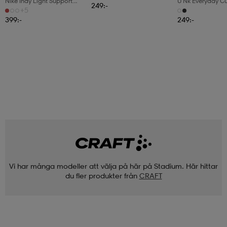
Nike Indy Light Support
U Nk Everyday C
249:-
Women's Pad
6pr-Bd
+5
399:-
249:-
Vi har många modeller att välja på här på Stadium. Här hittar
du fler produkter från
CRAFT