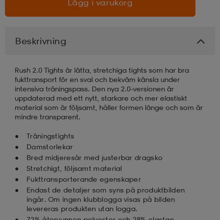
Lägg i varukorg
läder
lbehör
r
lbehör
kläder
Beskrivning
asögon
äder
r
Rush 2.0 Tights är lätta, stretchiga tights som har bra
fukttransport för en sval och bekväm känsla under
intensiva träningspass. Den nya 2.0-versionen är
r
s
uppdaterad med ett nytt, starkare och mer elastiskt
material som är följsamt, håller formen länge och som är
mindre transparent.
äder
ård
äder
Träningstights
Damstorlekar
Bred midjeresår med justerbar dragsko
Stretchigt, följsamt material
s
s
Fukttransporterande egenskaper
Endast de detaljer som syns på produktbilden
ingår. Om ingen klubblogga visas på bilden
ård
ård
levereras produkten utan logga.
72% återvunnen polyester och 28% elastan