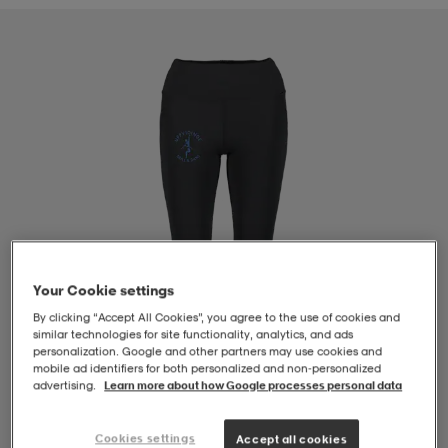
-BH
ngsskor
öjor & skjortor
ngsskor
ingsskor
ar
ingsskor
n
ingsskor
ts & toppar
or
n
kor
kor
öjor & skjortor
usskor
öjor & skjortor
skor
r
skor
n
tskor
Your Cookie settings
By clicking “Accept All Cookies”, you agree to the use of cookies and
similar technologies for site functionality, analytics, and ads
 & klänningar
or
r & pannband
or
 & klänningar
-/Tennisskor
personalization. Google and other partners may use cookies and
mobile ad identifiers for both personalized and non‑personalized
advertising.
Learn more about how Google processes personal data
r
andy-/Handbollsskor
kar & vantar
andy-/Handbollsskor
ller
ler
1
/
4
Cookies settings
Accept all cookies