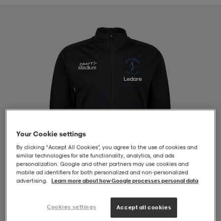
-BH
ngsskor
öjor & skjortor
ngsskor
ingsskor
ar
ingsskor
n
ingsskor
ts & toppar
or
n
kor
kor
öjor & skjortor
usskor
öjor & skjortor
skor
r
skor
n
tskor
Your Cookie settings
By clicking “Accept All Cookies”, you agree to the use of cookies and
similar technologies for site functionality, analytics, and ads
personalization. Google and other partners may use cookies and
 & klänningar
or
r & pannband
or
 & klänningar
-/Tennisskor
mobile ad identifiers for both personalized and non‑personalized
advertising.
Learn more about how Google processes personal data
r
andy-/Handbollsskor
kar & vantar
andy-/Handbollsskor
ller
ler
Cookies settings
Accept all cookies
1
/
4