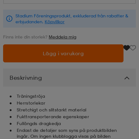
läder
lbehör
r
lbehör
kläder
Stadium Föreningsprodukt, exkluderad från rabatter &
erbjudanden.
Köpvillkor
Finns inte din storlek?
Meddela mig
asögon
äder
r
Lägg i varukorg
r
s
Beskrivning
äder
ård
äder
Träningströja
Herrstorlekar
s
s
Stretchigt och slitstarkt material
Fukttransporterande egenskaper
Fullängds dragkedja
ård
ård
Endast de detaljer som syns på produktbilden
ingår. Om ingen klubblogga visas på bilden