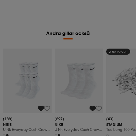
Andra gillar också
2 för 99,90:-
(188)
(897)
(43)
NIKE
NIKE
STADIUM
U Nk Everyday Cush Crew
U Nk Everyday Cush Crew
Tee Long 100 Pc
6pr-Bd
3pr