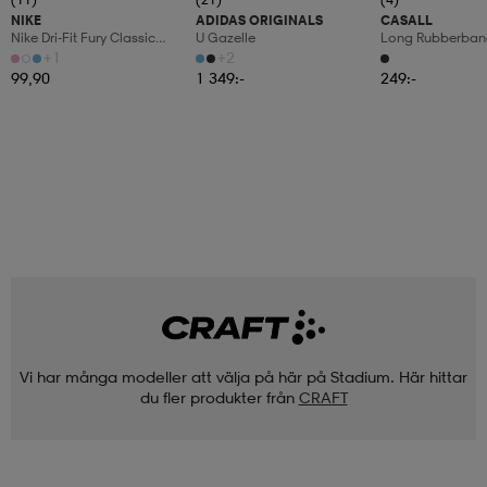
NIKE
ADIDAS ORIGINALS
CASALL
Nike Dri-Fit Fury Classic
U Gazelle
Long Rubberban
Headband
+1
+2
99,90
1 349:-
249:-
Vi har många modeller att välja på här på Stadium. Här hittar
du fler produkter från
CRAFT