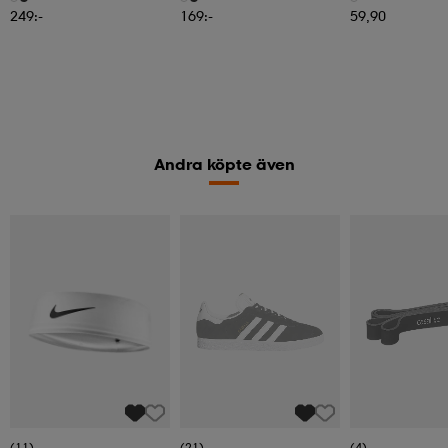
249:-
169:-
59,90
Andra köpte även
(11)
(21)
(4)