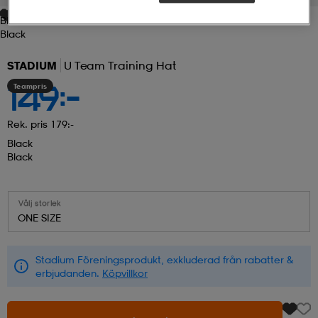
Black
r & pannband
tskor
läder
tskor
r
ngsskor
Black
STADIUM
U Team Training Hat
kar & vantar
skor
ukar
skor
kar & vantar
kor
Teampris
149:-
Rek. pris 179:-
ukar
sskor
ställ
sskor
ukar
lbehör
Black
Black
ställ
stövlar
por
stövlar
ställ
er
Välj storlek
ONE SIZE
por
ler
kläder
ler
läder
Stadium Föreningsprodukt, exkluderad från rabatter &
erbjudanden.
Köpvillkor
kläder
ngskor
asögon
ngskor
por