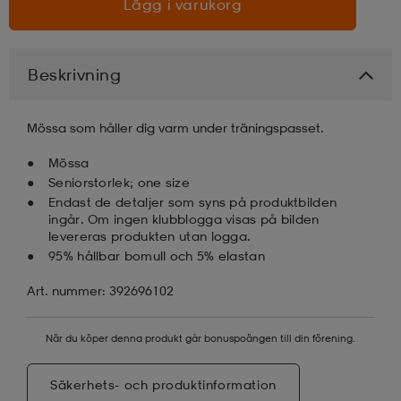
Lägg i varukorg
läder
lbehör
r
lbehör
kläder
Beskrivning
asögon
äder
r
Mössa som håller dig varm under träningspasset.
Mössa
r
s
Seniorstorlek; one size
Endast de detaljer som syns på produktbilden
ingår. Om ingen klubblogga visas på bilden
levereras produkten utan logga.
äder
ård
äder
95% hållbar bomull och 5% elastan
Art. nummer: 392696102
s
s
När du köper denna produkt går bonuspoängen till din förening.
ård
ård
Säkerhets- och produktinformation