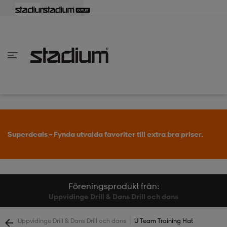
lbaka
lbaka
lbaka
lbaka
lbaka
lbaka
lbaka
lbaka
lbaka
lbaka
lbaka
lbaka
lbaka
lbaka
lbaka
lbaka
lbaka
lbaka
lbaka
lbaka
lbaka
lbaka
lbaka
lbaka
lbaka
lbaka
lbaka
lbaka
lbaka
lbaka
lbaka
lbaka
lbaka
lbaka
lbaka
lbaka
lbaka
lbaka
lbaka
lbaka
lbaka
lbaka
Tillbaka
Tillbaka
Tillbaka
Tillbaka
Tillbaka
Tillbaka
Tillbaka
Tillbaka
Tillbaka
Tillbaka
Tillbaka
Tillbaka
Tillbaka
Tillbaka
Tillbaka
Tillbaka
Tillbaka
Tillbaka
Tillbaka
Tillbaka
Tillbaka
Tillbaka
Tillbaka
Tillbaka
Tillbaka
Tillbaka
Tillbaka
Tillbaka
Tillbaka
Tillbaka
Tillbaka
Tillbaka
Tillbaka
Tillbaka
inom Damkläder
inom Damskor
nom Herrkläder
nom Herrskor
inom Barnkläder
nom Barnskor
er
er
er
er
er
ers
skor
skor
r
lsskor
Superdeals – Fynda utvalda favoriter till extra bra priser.
ers
ers
skor
Föreningsprodukt från:
Uppvidinge Drill & Dans Drill och dans
lsskor
ts
lsskor
stövlar
|
Uppvidinge Drill & Dans Drill och dans
U Team Training Hat