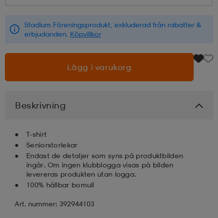
läder
lbehör
r
lbehör
kläder
Stadium Föreningsprodukt, exkluderad från rabatter &
erbjudanden.
Köpvillkor
asögon
äder
r
Lägg i varukorg
r
s
Beskrivning
äder
ård
äder
T-shirt
Seniorstorlekar
Endast de detaljer som syns på produktbilden
ingår. Om ingen klubblogga visas på bilden
s
s
levereras produkten utan logga.
100% hållbar bomull
Art. nummer: 392944103
ård
ård