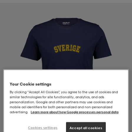
-BH
ngsskor
öjor & skjortor
ngsskor
ingsskor
ar
ingsskor
n
ingsskor
ts & toppar
or
n
kor
kor
öjor & skjortor
usskor
öjor & skjortor
skor
r
skor
n
tskor
Your Cookie settings
By clicking “Accept All Cookies”, you agree to the use of cookies and
similar technologies for site functionality, analytics, and ads
 & klänningar
or
r & pannband
or
 & klänningar
-/Tennisskor
personalization. Google and other partners may use cookies and
mobile ad identifiers for both personalized and non‑personalized
advertising.
Learn more about how Google processes personal data
r
andy-/Handbollsskor
kar & vantar
andy-/Handbollsskor
ller
ler
1
/
4
Cookies settings
Accept all cookies