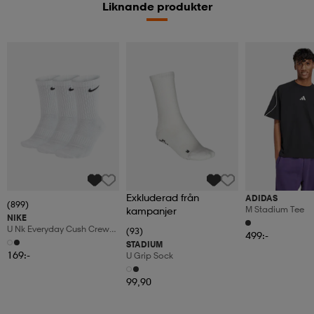
Liknande produkter
Exkluderad från
ADIDAS
(899)
M Stadium Tee
kampanjer
NIKE
U Nk Everyday Cush Crew
(93)
499:-
3pr
STADIUM
169:-
U Grip Sock
99,90