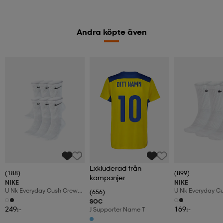
Andra köpte även
Exkluderad från
(188)
(899)
kampanjer
NIKE
NIKE
U Nk Everyday Cush Crew
U Nk Everyday C
(656)
6pr-Bd
3pr
SOC
249:-
169:-
J Supporter Name T