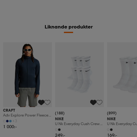
Liknande produkter
CRAFT
(188)
(899)
Adv Explore Power Fleece
NIKE
NIKE
Hood Jkt M
+3
U Nk Everyday Cush Crew
U Nk Everyday C
1 000:-
6pr-Bd
3pr
249:-
169:-