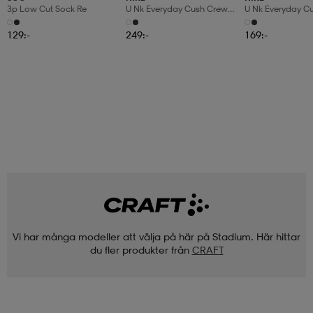
3p Low Cut Sock Re
U Nk Everyday Cush Crew
U Nk Everyday C
6pr-Bd
3pr
129:-
249:-
169:-
Vi har många modeller att välja på här på Stadium. Här hittar
du fler produkter från
CRAFT