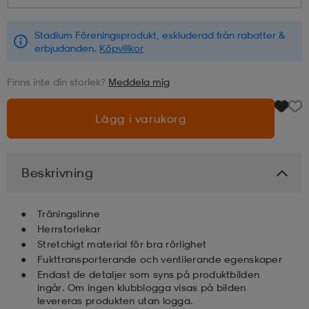
läder
lbehör
r
lbehör
kläder
Stadium Föreningsprodukt, exkluderad från rabatter &
erbjudanden.
Köpvillkor
Finns inte din storlek?
Meddela mig
asögon
äder
r
Lägg i varukorg
r
s
Beskrivning
äder
ård
äder
Träningslinne
Herrstorlekar
s
s
Stretchigt material för bra rörlighet
Fukttransporterande och ventilerande egenskaper
Endast de detaljer som syns på produktbilden
ingår. Om ingen klubblogga visas på bilden
ård
ård
levereras produkten utan logga.