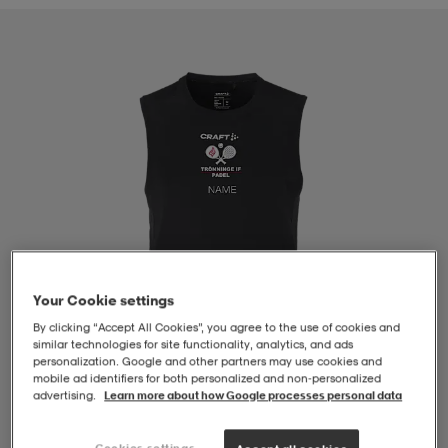
-BH
ngsskor
öjor & skjortor
ngsskor
ingsskor
ar
ingsskor
n
ingsskor
ts & toppar
or
n
kor
kor
öjor & skjortor
usskor
öjor & skjortor
skor
r
skor
n
tskor
Your Cookie settings
By clicking “Accept All Cookies”, you agree to the use of cookies and
 & klänningar
or
r & pannband
or
 & klänningar
-/Tennisskor
similar technologies for site functionality, analytics, and ads
personalization. Google and other partners may use cookies and
mobile ad identifiers for both personalized and non‑personalized
advertising.
Learn more about how Google processes personal data
r
andy-/Handbollsskor
kar & vantar
andy-/Handbollsskor
ller
ler
1
/
2