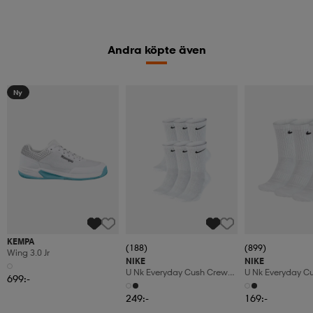
Andra köpte även
Ny
KEMPA
(188)
(899)
Wing 3.0 Jr
NIKE
NIKE
U Nk Everyday Cush Crew
U Nk Everyday C
699:-
6pr-Bd
3pr
249:-
169:-