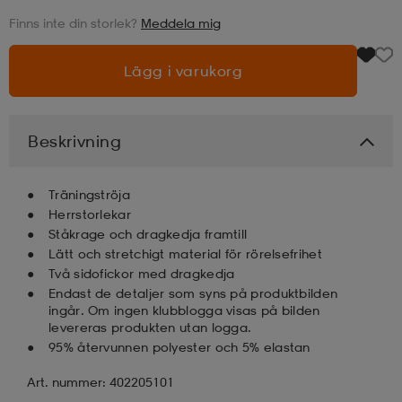
Finns inte din storlek?
Meddela mig
läder
lbehör
r
lbehör
kläder
Lägg i varukorg
asögon
äder
r
Beskrivning
r
s
Träningströja
Herrstorlekar
Ståkrage och dragkedja framtill
äder
ård
äder
Lätt och stretchigt material för rörelsefrihet
Två sidofickor med dragkedja
Endast de detaljer som syns på produktbilden
s
s
ingår. Om ingen klubblogga visas på bilden
levereras produkten utan logga.
95% återvunnen polyester och 5% elastan
ård
ård
Art. nummer: 402205101