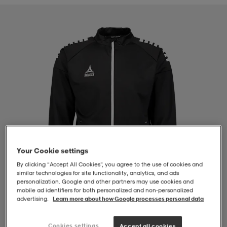
-BH
ngsskor
öjor & skjortor
ngsskor
ingsskor
ar
ingsskor
n
ingsskor
ts & toppar
or
n
kor
kor
öjor & skjortor
usskor
öjor & skjortor
skor
r
skor
n
tskor
Your Cookie settings
By clicking “Accept All Cookies”, you agree to the use of cookies and
 & klänningar
or
r & pannband
or
 & klänningar
-/Tennisskor
similar technologies for site functionality, analytics, and ads
personalization. Google and other partners may use cookies and
mobile ad identifiers for both personalized and non‑personalized
advertising.
Learn more about how Google processes personal data
r
andy-/Handbollsskor
kar & vantar
andy-/Handbollsskor
ller
ler
1
/
4
Cookies settings
Accept all cookies