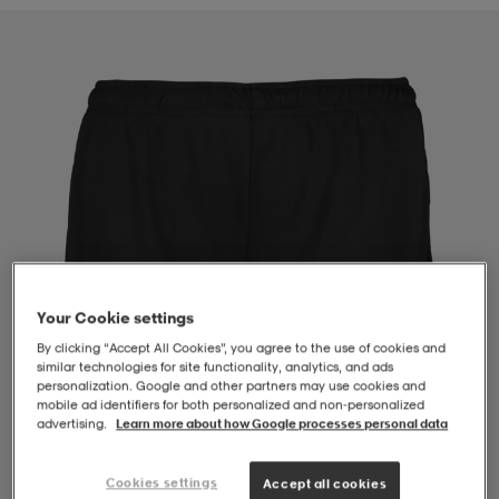
-BH
ngsskor
öjor & skjortor
ngsskor
ingsskor
ar
ingsskor
n
ingsskor
ts & toppar
or
n
kor
kor
öjor & skjortor
usskor
öjor & skjortor
skor
r
skor
n
tskor
Your Cookie settings
By clicking “Accept All Cookies”, you agree to the use of cookies and
similar technologies for site functionality, analytics, and ads
 & klänningar
or
r & pannband
or
 & klänningar
-/Tennisskor
personalization. Google and other partners may use cookies and
mobile ad identifiers for both personalized and non‑personalized
advertising.
Learn more about how Google processes personal data
r
andy-/Handbollsskor
kar & vantar
andy-/Handbollsskor
ller
ler
1
/
4
Cookies settings
Accept all cookies