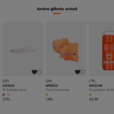
Andra gillade också
(22)
(24)
(79)
ADIDAS
SPEEDO
STADIUM
W Adilette Aqua
Float Armbands
Foundation Bottl
+1
279:-
149:-
24,90