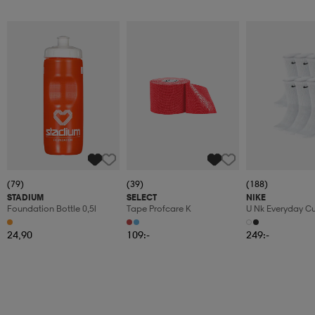
(79)
(39)
(188)
STADIUM
SELECT
NIKE
Foundation Bottle 0,5l
Tape Profcare K
U Nk Everyday C
6pr-Bd
24,90
109:-
249:-