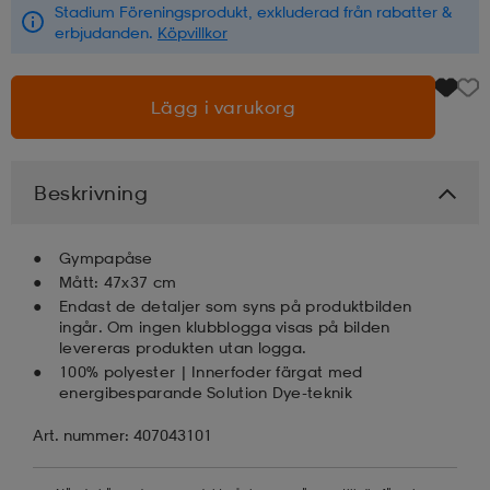
Stadium Föreningsprodukt, exkluderad från rabatter &
erbjudanden.
Köpvillkor
läder
lbehör
r
lbehör
kläder
Lägg i varukorg
asögon
äder
r
Beskrivning
r
s
Gympapåse
Mått: 47x37 cm
äder
ård
äder
Endast de detaljer som syns på produktbilden
ingår. Om ingen klubblogga visas på bilden
levereras produkten utan logga.
100% polyester | Innerfoder färgat med
s
s
energibesparande Solution Dye-teknik
Art. nummer: 407043101
ård
ård