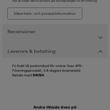
När du köper denna produkt går bonuspoängen till din förening.
Säkerhets- och produktinformation
Recensioner
Leverans & betalning
Fri frakt till postombud för ordrar över 499:-
Föreningsprodukt, 3-8 dagars leveranstid
Betala med
SWISH
Andra tittade även på