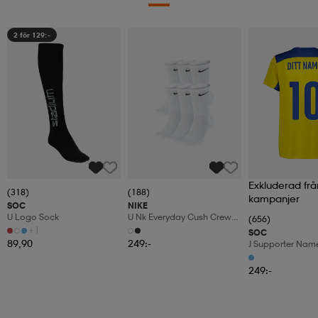
2 för 129:-
Exkluderad frå
(318)
(188)
kampanjer
SOC
NIKE
U Logo Sock
U Nk Everyday Cush Crew
(656)
6pr-Bd
+1
SOC
89,90
249:-
J Supporter Nam
249:-