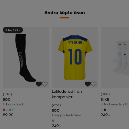
Andra köpte även
2 för 129:-
Exkluderad från
(318)
(188)
kampanjer
SOC
NIKE
U Logo Sock
U Nk Everyday C
(656)
6pr-Bd
+1
SOC
89,90
249:-
J Supporter Name T
249:-