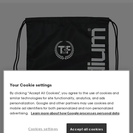
-BH
ngsskor
öjor & skjortor
ngsskor
ingsskor
ar
ingsskor
n
ingsskor
ts & toppar
or
n
kor
kor
öjor & skjortor
usskor
öjor & skjortor
skor
r
skor
n
tskor
Your Cookie settings
By clicking “Accept All Cookies”, you agree to the use of cookies and
similar technologies for site functionality, analytics, and ads
 & klänningar
or
r & pannband
or
 & klänningar
-/Tennisskor
personalization. Google and other partners may use cookies and
mobile ad identifiers for both personalized and non‑personalized
advertising.
Learn more about how Google processes personal data
r
andy-/Handbollsskor
kar & vantar
andy-/Handbollsskor
ller
ler
1
/
2
Cookies settings
Accept all cookies