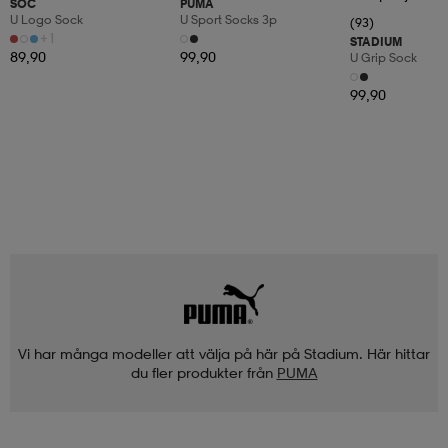
SOC
PUMA
U Logo Sock
U Sport Socks 3p
(93)
+1
STADIUM
89,90
99,90
U Grip Sock
99,90
Vi har många modeller att välja på här på Stadium. Här hittar
du fler produkter från
PUMA