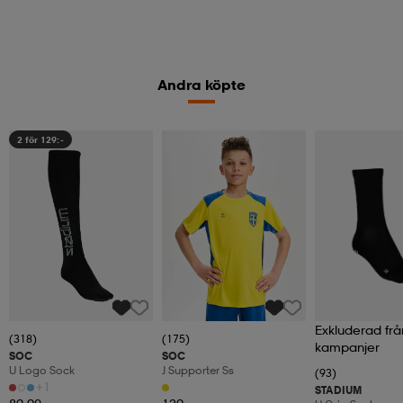
Andra köpte
2 för 129:-
Exkluderad frå
(318)
(175)
kampanjer
SOC
SOC
U Logo Sock
J Supporter Ss
(93)
+1
STADIUM