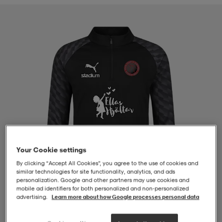
-BH
ngsskor
öjor & skjortor
ngsskor
ingsskor
ar
ingsskor
n
ingsskor
ts & toppar
or
n
kor
kor
öjor & skjortor
usskor
öjor & skjortor
skor
r
skor
n
tskor
Your Cookie settings
By clicking “Accept All Cookies”, you agree to the use of cookies and
 & klänningar
or
r & pannband
or
 & klänningar
-/Tennisskor
similar technologies for site functionality, analytics, and ads
personalization. Google and other partners may use cookies and
mobile ad identifiers for both personalized and non‑personalized
advertising.
Learn more about how Google processes personal data
r
andy-/Handbollsskor
kar & vantar
andy-/Handbollsskor
ller
ler
1
/
4