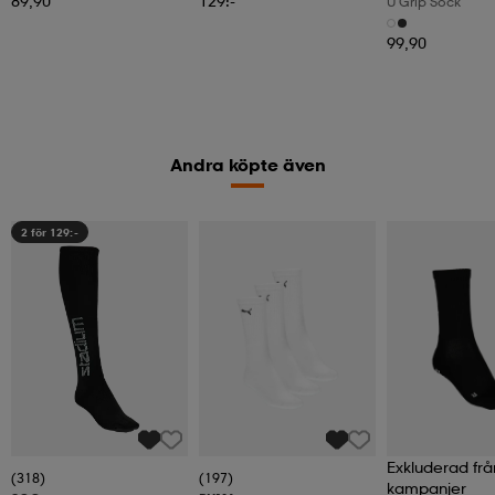
89,90
129:-
U Grip Sock
99,90
Andra köpte även
2 för 129:-
Exkluderad frå
(318)
(197)
kampanjer