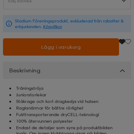
Välj storlek
Välj storlek
läder
lbehör
r
lbehör
kläder
Stadium Föreningsprodukt, exkluderad från rabatter &
erbjudanden.
Köpvillkor
asögon
äder
r
Lägg i varukorg
r
s
Beskrivning
äder
ård
äder
Träningströja
Juniorstorlekar
Ståkrage och kort dragkedja vid halsen
s
s
Raglanärmar för bättre rörlighet
Fukttransporterande dryCELL-teknologi
100% återvunnen polyester
ård
ård
Endast de detaljer som syns på produktbilden
ingår. Om ingen klubblogga visas på bilden