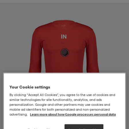
-BH
ngsskor
öjor & skjortor
ngsskor
ingsskor
ar
ingsskor
n
ingsskor
ts & toppar
or
n
kor
kor
öjor & skjortor
usskor
öjor & skjortor
skor
r
skor
n
tskor
Your Cookie settings
By clicking “Accept All Cookies”, you agree to the use of cookies and
 & klänningar
or
r & pannband
or
 & klänningar
-/Tennisskor
similar technologies for site functionality, analytics, and ads
personalization. Google and other partners may use cookies and
mobile ad identifiers for both personalized and non‑personalized
advertising.
Learn more about how Google processes personal data
r
andy-/Handbollsskor
kar & vantar
andy-/Handbollsskor
ller
ler
1
/
4