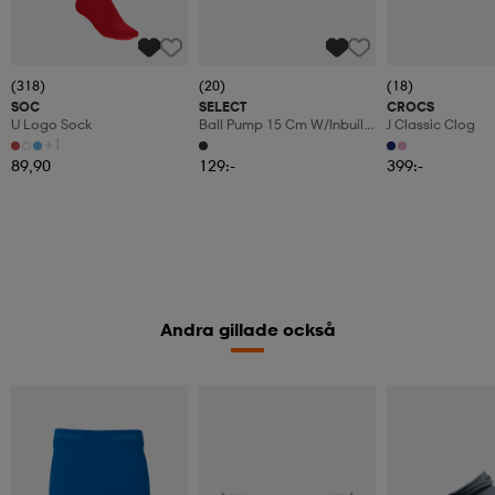
(318)
(20)
(18)
SOC
SELECT
CROCS
U Logo Sock
Ball Pump 15 Cm W/inbuilt
J Classic Clog
Hose
+1
89,90
129:-
399:-
Andra gillade också