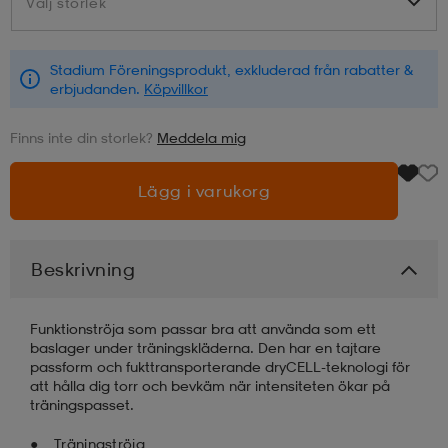
Välj storlek
Välj storlek
läder
lbehör
r
lbehör
kläder
Stadium Föreningsprodukt, exkluderad från rabatter &
erbjudanden.
Köpvillkor
asögon
äder
r
Finns inte din storlek?
Meddela mig
Lägg i varukorg
r
s
Beskrivning
äder
ård
äder
Funktionströja som passar bra att använda som ett
s
s
baslager under träningskläderna. Den har en tajtare
passform och fukttransporterande dryCELL-teknologi för
att hålla dig torr och bevkäm när intensiteten ökar på
träningspasset.
ård
ård
Träningströja