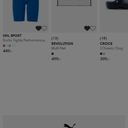
UHL SPORT
(13)
(18)
Korta Tights Performance
REVOLUTION
CROCS
Pro
+1
Multi Net
J Classic Clog
449:-
499:-
399:-