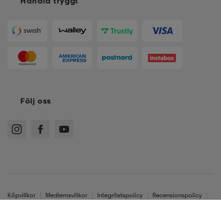
Handla tryggt
Följ oss
Köpvillkor
Medlemsvillkor
Integritetspolicy
Recensionspolicy
Cookies
Sitemap