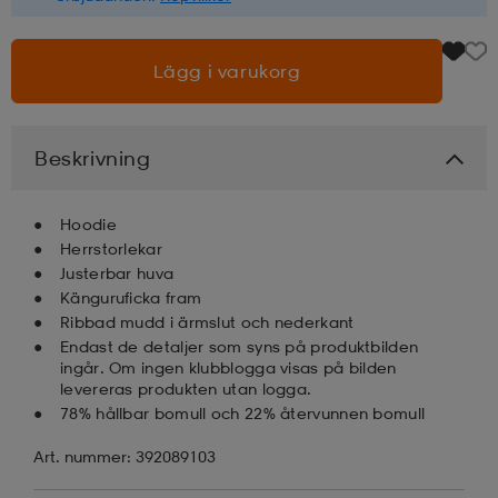
läder
lbehör
r
lbehör
kläder
Lägg i varukorg
asögon
äder
r
Beskrivning
r
s
Hoodie
Herrstorlekar
Justerbar huva
Känguruficka fram
äder
ård
äder
Ribbad mudd i ärmslut och nederkant
Endast de detaljer som syns på produktbilden
ingår. Om ingen klubblogga visas på bilden
s
s
levereras produkten utan logga.
78% hållbar bomull och 22% återvunnen bomull
Art. nummer: 392089103
ård
ård