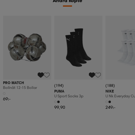
Andra köpte
PRO MATCH
(194)
(188)
Bollnät 12-15 Bollar
PUMA
NIKE
U Sport Socks 3p
U Nk Everyday C
69:-
6pr-Bd
99,90
249:-