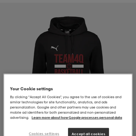
-BH
ngsskor
öjor & skjortor
ngsskor
ingsskor
ar
ingsskor
n
ingsskor
ts & toppar
or
n
kor
kor
öjor & skjortor
usskor
öjor & skjortor
skor
r
skor
n
tskor
Your Cookie settings
By clicking “Accept All Cookies”, you agree to the use of cookies and
similar technologies for site functionality, analytics, and ads
 & klänningar
or
r & pannband
or
 & klänningar
-/Tennisskor
personalization. Google and other partners may use cookies and
mobile ad identifiers for both personalized and non‑personalized
advertising.
Learn more about how Google processes personal data
r
andy-/Handbollsskor
kar & vantar
andy-/Handbollsskor
ller
ler
1
/
4
Cookies settings
Accept all cookies