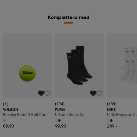
Komplettera med
(1)
(194)
(188)
WILSON
PUMA
NIKE
Premier Padel 3 Ball Can
U Sport Socks 3p
U Nk Everyday C
6pr-Bd
89,90
99,90
249:-