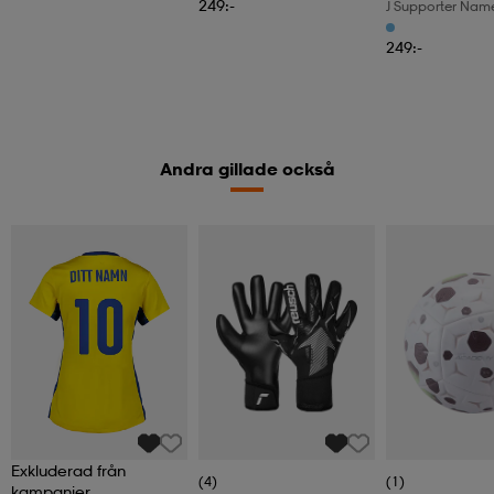
249:-
J Supporter Nam
249:-
Andra gillade också
Exkluderad från
(4)
(1)
kampanjer