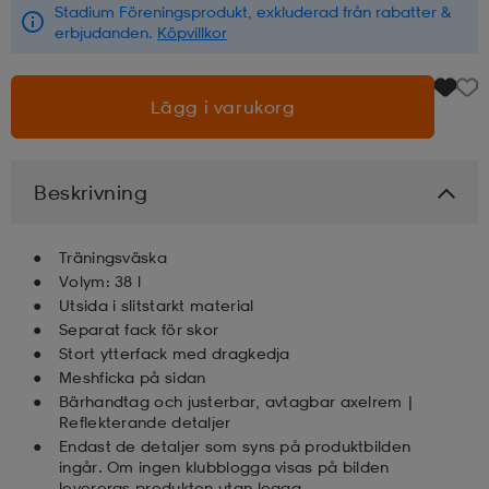
Stadium Föreningsprodukt, exkluderad från rabatter &
erbjudanden.
Köpvillkor
läder
lbehör
r
lbehör
kläder
Lägg i varukorg
asögon
äder
r
Beskrivning
r
s
Träningsväska
Volym: 38 l
äder
ård
äder
Utsida i slitstarkt material
Separat fack för skor
Stort ytterfack med dragkedja
s
s
Meshficka på sidan
Bärhandtag och justerbar, avtagbar axelrem |
Reflekterande detaljer
Endast de detaljer som syns på produktbilden
ård
ård
ingår. Om ingen klubblogga visas på bilden
levereras produkten utan logga.