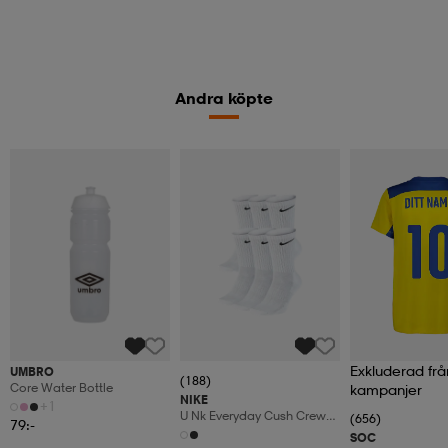
Andra köpte
Exkluderad frå
UMBRO
(188)
Core Water Bottle
kampanjer
NIKE
+1
U Nk Everyday Cush Crew
(656)
79:-
6pr-Bd
SOC