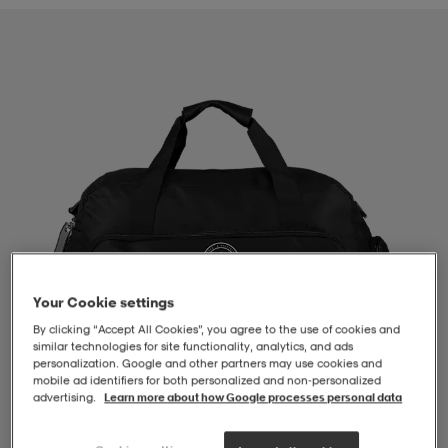
-BH
ngsskor
öjor & skjortor
ngsskor
ingsskor
ar
ingsskor
n
ingsskor
ts & toppar
or
n
kor
kor
öjor & skjortor
usskor
öjor & skjortor
skor
r
skor
n
tskor
Your Cookie settings
By clicking “Accept All Cookies”, you agree to the use of cookies and
 & klänningar
or
r & pannband
or
 & klänningar
-/Tennisskor
similar technologies for site functionality, analytics, and ads
personalization. Google and other partners may use cookies and
mobile ad identifiers for both personalized and non‑personalized
advertising.
Learn more about how Google processes personal data
r
andy-/Handbollsskor
kar & vantar
andy-/Handbollsskor
ller
ler
1
/
4