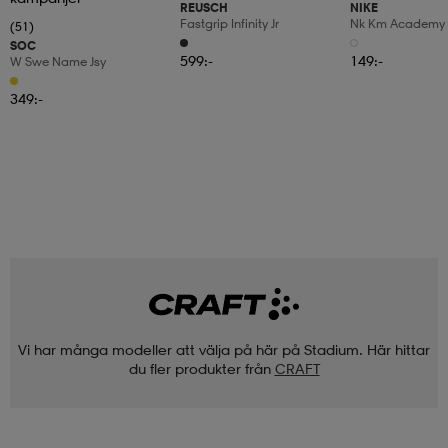
REUSCH
NIKE
Fastgrip Infinity Jr
Nk Km Academy
(51)
SOC
599:-
149:-
W Swe Name Jsy
349:-
Vi har många modeller att välja på här på Stadium. Här hittar
du fler produkter från
CRAFT