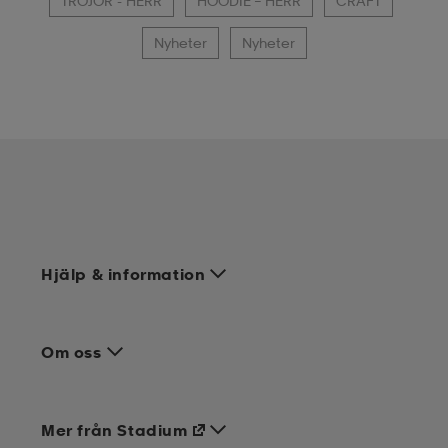
TRÖJOR - HERR
HOODIE – HERR
CRAFT
Nyheter
Nyheter
Hjälp & information
Om oss
Mer från Stadium