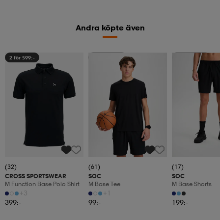
Andra köpte även
2 för 599:-
Kolla priset
Kolla priset
(32)
(61)
(17)
CROSS SPORTSWEAR
SOC
SOC
M Function Base Polo Shirt
M Base Tee
M Base Shorts
+3
+1
399:-
99:-
199:-