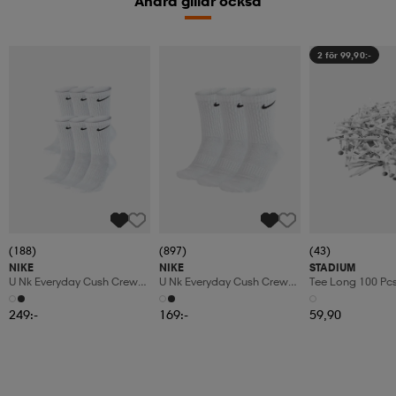
Andra gillar också
2 för 99,90:-
(188)
(897)
(43)
NIKE
NIKE
STADIUM
U Nk Everyday Cush Crew
U Nk Everyday Cush Crew
Tee Long 100 Pc
6pr-Bd
3pr
249:-
169:-
59,90