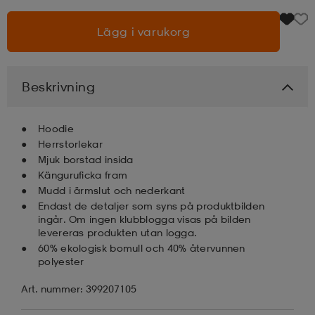
Lägg i varukorg
läder
lbehör
r
lbehör
kläder
asögon
äder
r
Beskrivning
Hoodie
r
s
Herrstorlekar
Mjuk borstad insida
Känguruficka fram
äder
ård
äder
Mudd i ärmslut och nederkant
Endast de detaljer som syns på produktbilden
ingår. Om ingen klubblogga visas på bilden
levereras produkten utan logga.
s
s
60% ekologisk bomull och 40% återvunnen
polyester
Art. nummer: 399207105
ård
ård