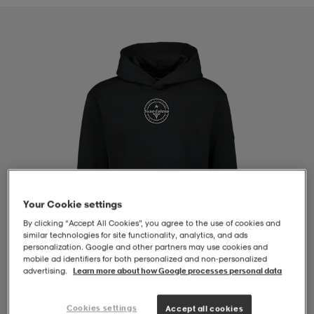
-BH
ngsskor
öjor & skjortor
ngsskor
ingsskor
ar
ingsskor
n
ingsskor
ts & toppar
or
n
kor
kor
öjor & skjortor
usskor
öjor & skjortor
skor
r
skor
n
tskor
Your Cookie settings
By clicking “Accept All Cookies”, you agree to the use of cookies and
similar technologies for site functionality, analytics, and ads
 & klänningar
or
r & pannband
or
 & klänningar
-/Tennisskor
personalization. Google and other partners may use cookies and
mobile ad identifiers for both personalized and non‑personalized
advertising.
Learn more about how Google processes personal data
r
andy-/Handbollsskor
kar & vantar
andy-/Handbollsskor
ller
ler
1
/
4
Cookies settings
Accept all cookies