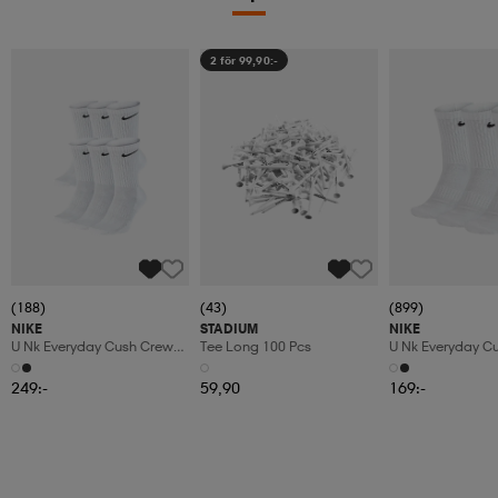
2 för 99,90:-
(188)
(43)
(899)
NIKE
STADIUM
NIKE
U Nk Everyday Cush Crew
Tee Long 100 Pcs
U Nk Everyday C
6pr-Bd
3pr
249:-
59,90
169:-