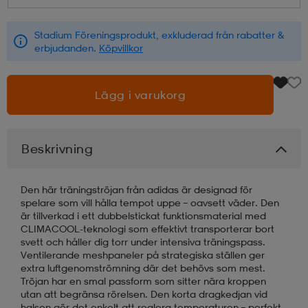
läder
lbehör
r
lbehör
kläder
Stadium Föreningsprodukt, exkluderad från rabatter &
erbjudanden.
Köpvillkor
asögon
äder
r
Lägg i varukorg
r
s
Beskrivning
äder
ård
äder
Den här träningströjan från adidas är designad för
spelare som vill hålla tempot uppe – oavsett väder. Den
är tillverkad i ett dubbelstickat funktionsmaterial med
CLIMACOOL-teknologi som effektivt transporterar bort
s
s
svett och håller dig torr under intensiva träningspass.
Ventilerande meshpaneler på strategiska ställen ger
extra luftgenomströmning där det behövs som mest.
Tröjan har en smal passform som sitter nära kroppen
ård
ård
utan att begränsa rörelsen. Den korta dragkedjan vid
halsen gör det enkelt att reglera temperaturen – perfekt