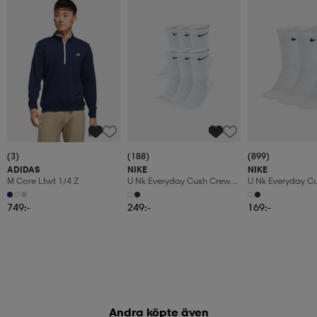
(3)
(188)
(899)
ADIDAS
NIKE
NIKE
M Core Ltwt 1/4 Z
U Nk Everyday Cush Crew
U Nk Everyday C
6pr-Bd
3pr
749:-
249:-
169:-
Andra köpte även