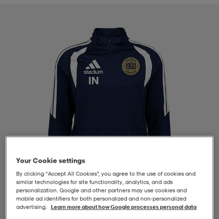
-BH
ngsskor
öjor & skjortor
ngsskor
ingsskor
ar
ingsskor
n
ingsskor
ts & toppar
or
n
kor
kor
öjor & skjortor
usskor
öjor & skjortor
skor
r
skor
n
tskor
Your Cookie settings
 & klänningar
or
r & pannband
or
 & klänningar
-/Tennisskor
By clicking “Accept All Cookies”, you agree to the use of cookies and
similar technologies for site functionality, analytics, and ads
personalization. Google and other partners may use cookies and
mobile ad identifiers for both personalized and non‑personalized
r
andy-/Handbollsskor
kar & vantar
andy-/Handbollsskor
ller
ler
advertising.
Learn more about how Google processes personal data
1
/
4