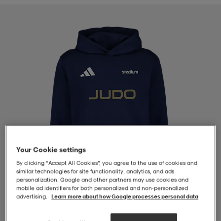
-BH
ngsskor
öjor & skjortor
ngsskor
ingsskor
ar
ingsskor
n
ingsskor
ts & toppar
or
n
kor
kor
öjor & skjortor
usskor
öjor & skjortor
skor
r
skor
n
tskor
Your Cookie settings
By clicking “Accept All Cookies”, you agree to the use of cookies and
 & klänningar
or
r & pannband
or
 & klänningar
-/Tennisskor
similar technologies for site functionality, analytics, and ads
personalization. Google and other partners may use cookies and
mobile ad identifiers for both personalized and non‑personalized
advertising.
Learn more about how Google processes personal data
r
andy-/Handbollsskor
kar & vantar
andy-/Handbollsskor
ller
ler
1
/
4