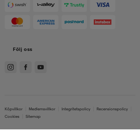
Följ oss
Köpvillkor
Medlemsvillkor
Integritetspolicy
Recensionspolicy
Cookies
Sitemap
Sverige - SEK