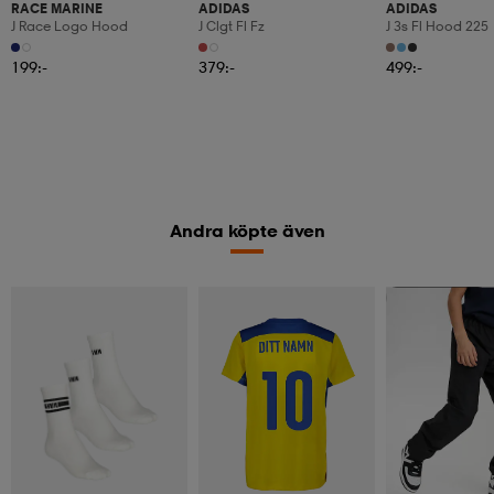
RACE MARINE
ADIDAS
ADIDAS
J Race Logo Hood
J Clgt Fl Fz
J 3s Fl Hood 225
199:-
379:-
499:-
Andra köpte även
Kampanj -25%