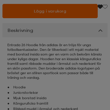
Lägg i varukorg
läder
lbehör
r
lbehör
kläder
asögon
äder
r
Beskrivning
Entrada 26 Hoodie från adidas är en tröja för unga
r
s
fotbollsentusiaster. Den är tillverkad i ett mjukt material
med borstad insida som ger en varm och bekväm känsla
under kyliga dagar. Hoodien har en klassisk känguruficka
framtill samt ribbade muddar i ärmslut och nederkant för
äder
ård
äder
en skön passform. Den broderade adidas-logotypen på
bröstet ger en stilren sportlook som passar både till
träning och vardag.
s
s
Hoodie
Juniorstorlekar
Mjuk borstad insida
ård
ård
Känguruficka framtill
Ribbad mudd i ärmslut och nederkant