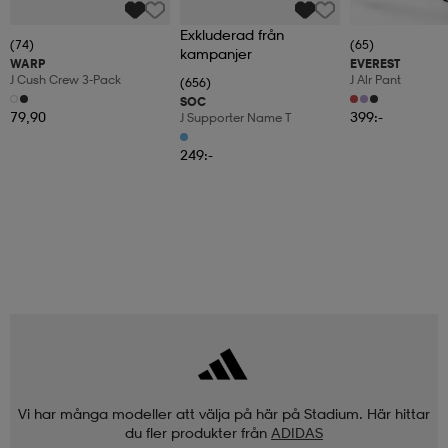
Exkluderad från
(74)
(65)
kampanjer
WARP
EVEREST
J Cush Crew 3-Pack
J Alr Pant
(656)
SOC
79,90
399:-
J Supporter Name T
249:-
Vi har många modeller att välja på här på Stadium. Här hittar
du fler produkter från
ADIDAS