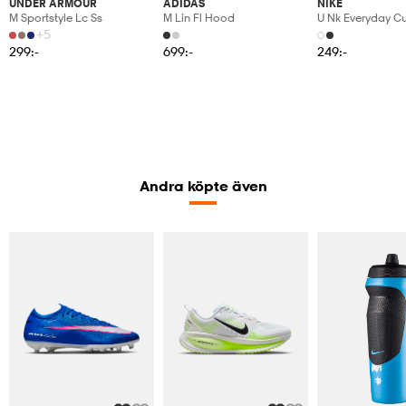
UNDER ARMOUR
ADIDAS
NIKE
M Sportstyle Lc Ss
M Lin Fl Hood
U Nk Everyday C
6pr-Bd
+5
299:-
699:-
249:-
Andra köpte även