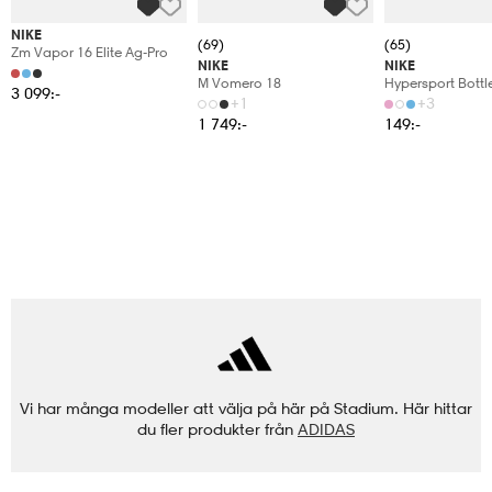
NIKE
(69)
(65)
Zm Vapor 16 Elite Ag-Pro
NIKE
NIKE
M Vomero 18
Hypersport Bottl
3 099:-
+1
+3
1 749:-
149:-
Vi har många modeller att välja på här på Stadium. Här hittar
du fler produkter från
ADIDAS