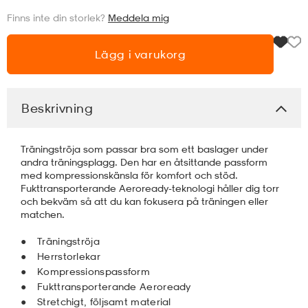
Finns inte din storlek?
Meddela mig
läder
lbehör
r
lbehör
kläder
Lägg i varukorg
asögon
äder
r
Beskrivning
r
s
Träningströja som passar bra som ett baslager under
andra träningsplagg. Den har en åtsittande passform
med kompressionskänsla för komfort och stöd.
äder
ård
äder
Fukttransporterande Aeroready-teknologi håller dig torr
och bekväm så att du kan fokusera på träningen eller
matchen.
s
s
Träningströja
Herrstorlekar
Kompressionspassform
Fukttransporterande Aeroready
ård
ård
Stretchigt, följsamt material