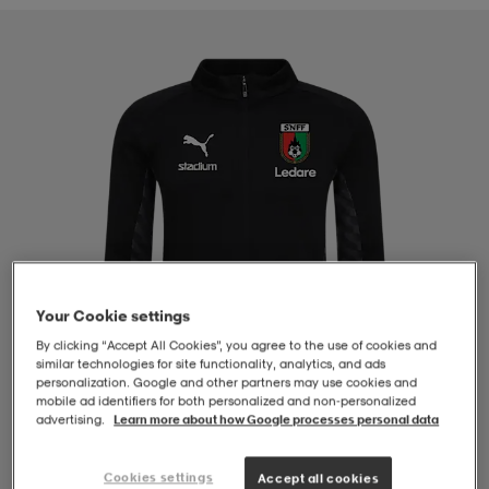
-BH
ngsskor
öjor & skjortor
ngsskor
ingsskor
ar
ingsskor
n
ingsskor
ts & toppar
or
n
kor
kor
öjor & skjortor
usskor
öjor & skjortor
skor
r
skor
n
tskor
Your Cookie settings
By clicking “Accept All Cookies”, you agree to the use of cookies and
similar technologies for site functionality, analytics, and ads
 & klänningar
or
r & pannband
or
 & klänningar
-/Tennisskor
personalization. Google and other partners may use cookies and
mobile ad identifiers for both personalized and non‑personalized
advertising.
Learn more about how Google processes personal data
r
andy-/Handbollsskor
kar & vantar
andy-/Handbollsskor
ller
ler
1
/
4
Cookies settings
Accept all cookies