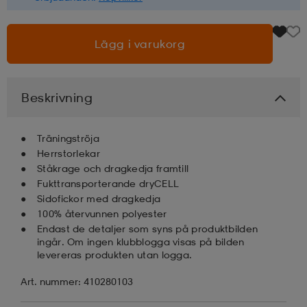
läder
lbehör
r
lbehör
kläder
Lägg i varukorg
asögon
äder
r
Beskrivning
r
s
Träningströja
Herrstorlekar
Ståkrage och dragkedja framtill
Fukttransporterande dryCELL
äder
ård
äder
Sidofickor med dragkedja
100% återvunnen polyester
Endast de detaljer som syns på produktbilden
s
s
ingår. Om ingen klubblogga visas på bilden
levereras produkten utan logga.
Art. nummer: 410280103
ård
ård