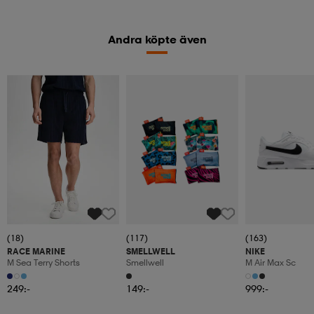
Andra köpte även
(18)
(117)
(163)
RACE MARINE
SMELLWELL
NIKE
M Sea Terry Shorts
Smellwell
M Air Max Sc
249:-
149:-
999:-