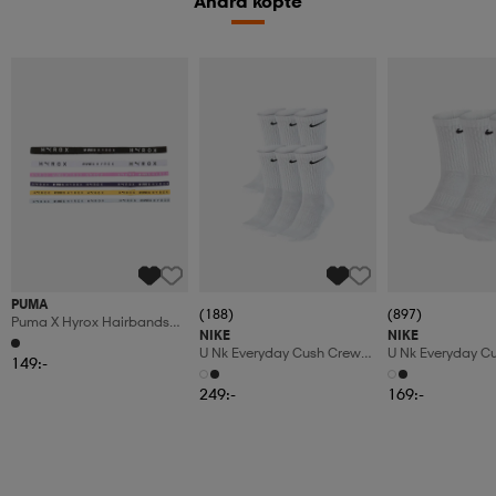
Andra köpte
PUMA
(188)
(897)
Puma X Hyrox Hairbands
NIKE
NIKE
6pcs
U Nk Everyday Cush Crew
U Nk Everyday C
149:-
6pr-Bd
3pr
249:-
169:-