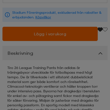
läder
lbehör
r
lbehör
kläder
Stadium Föreningsprodukt, exkluderad från rabatter &
erbjudanden.
Köpvillkor
asögon
äder
r
Lägg i varukorg
r
s
Beskrivning
äder
ård
äder
Tiro 26 League Training Pants från adidas är
träningsbyxor utvecklade för fotbollspass med högt
tempo. De är tillverkade i ett slitstarkt dubbelstickat
material som ger både komfort och rörelsefrihet.
s
s
Climacool-teknologin ventilerar och håller kroppen torr
under intensiva pass. Byxorna har dragkedja i bensluten
för enkel av- och påtagning samt fickor med dragkedja
för säker förvaring. Midjan är justerbar med dragsko för
ård
ård
personlig passform. En sportig modell med klassiska
adidas-detaljer – redo för spel både på och utanför