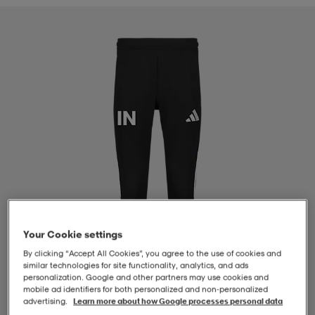
-BH
ngsskor
öjor & skjortor
ngsskor
ingsskor
ar
ingsskor
n
ingsskor
ts & toppar
or
n
kor
kor
öjor & skjortor
usskor
öjor & skjortor
skor
r
skor
n
tskor
Your Cookie settings
 & klänningar
or
r & pannband
or
 & klänningar
-/Tennisskor
By clicking “Accept All Cookies”, you agree to the use of cookies and
similar technologies for site functionality, analytics, and ads
personalization. Google and other partners may use cookies and
mobile ad identifiers for both personalized and non‑personalized
r
andy-/Handbollsskor
kar & vantar
andy-/Handbollsskor
ller
ler
advertising.
Learn more about how Google processes personal data
1
/
4