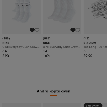
(188)
(898)
(43)
NIKE
NIKE
STADIUM
U Nk Everyday Cush Crew
U Nk Everyday Cush Crew
Tee Long 100 Pc
6pr-Bd
3pr
249:-
169:-
59,90
Andra köpte även
2 för 99,90:-