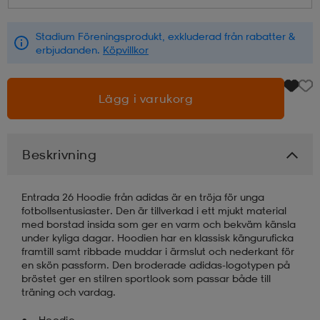
läder
lbehör
r
lbehör
kläder
Stadium Föreningsprodukt, exkluderad från rabatter &
erbjudanden.
Köpvillkor
asögon
äder
r
Lägg i varukorg
r
s
Beskrivning
äder
ård
äder
Entrada 26 Hoodie från adidas är en tröja för unga
fotbollsentusiaster. Den är tillverkad i ett mjukt material
med borstad insida som ger en varm och bekväm känsla
under kyliga dagar. Hoodien har en klassisk känguruficka
s
s
framtill samt ribbade muddar i ärmslut och nederkant för
en skön passform. Den broderade adidas-logotypen på
bröstet ger en stilren sportlook som passar både till
träning och vardag.
ård
ård
Hoodie