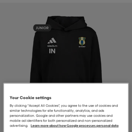
-BH
ngsskor
öjor & skjortor
ngsskor
ingsskor
ar
ingsskor
n
ingsskor
ts & toppar
or
n
kor
kor
öjor & skjortor
usskor
öjor & skjortor
skor
r
skor
n
tskor
Your Cookie settings
 & klänningar
or
r & pannband
or
 & klänningar
-/Tennisskor
By clicking “Accept All Cookies”, you agree to the use of cookies and
similar technologies for site functionality, analytics, and ads
personalization. Google and other partners may use cookies and
mobile ad identifiers for both personalized and non‑personalized
r
andy-/Handbollsskor
kar & vantar
andy-/Handbollsskor
ller
ler
advertising.
Learn more about how Google processes personal data
1
/
4