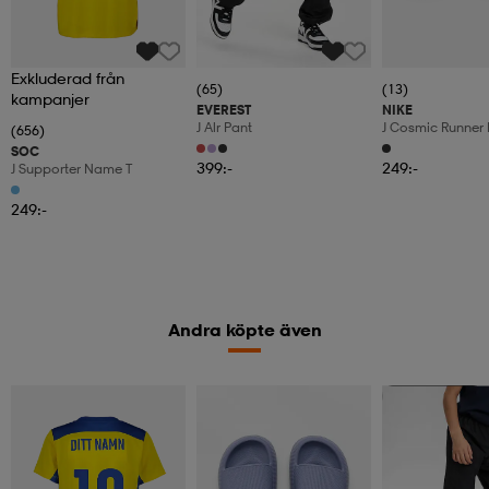
Exkluderad från
(65)
(13)
kampanjer
EVEREST
NIKE
J Alr Pant
J Cosmic Runner 
(656)
SOC
399:-
249:-
J Supporter Name T
249:-
Andra köpte även
Kampanj -25%