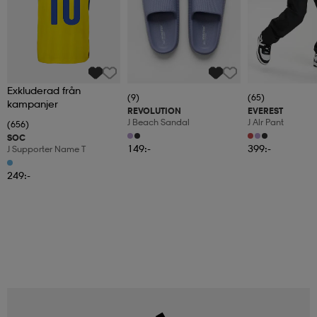
Exkluderad från
(9)
(65)
kampanjer
REVOLUTION
EVEREST
J Beach Sandal
J Alr Pant
(656)
SOC
149:-
399:-
J Supporter Name T
249:-