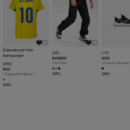
Exkluderad från
(65)
(13)
kampanjer
EVEREST
NIKE
J Alr Pant
J Cosmic Runner 
(656)
SOC
399:-
249:-
J Supporter Name T
249:-