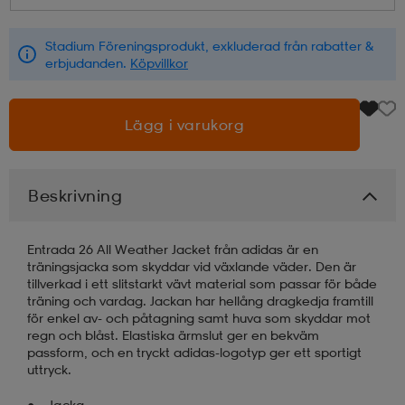
läder
lbehör
r
lbehör
kläder
Stadium Föreningsprodukt, exkluderad från rabatter &
erbjudanden.
Köpvillkor
asögon
äder
r
Lägg i varukorg
r
s
Beskrivning
äder
ård
äder
Entrada 26 All Weather Jacket från adidas är en
träningsjacka som skyddar vid växlande väder. Den är
tillverkad i ett slitstarkt vävt material som passar för både
träning och vardag. Jackan har hellång dragkedja framtill
s
s
för enkel av- och påtagning samt huva som skyddar mot
regn och blåst. Elastiska ärmslut ger en bekväm
passform, och en tryckt adidas-logotyp ger ett sportigt
uttryck.
ård
ård
Jacka