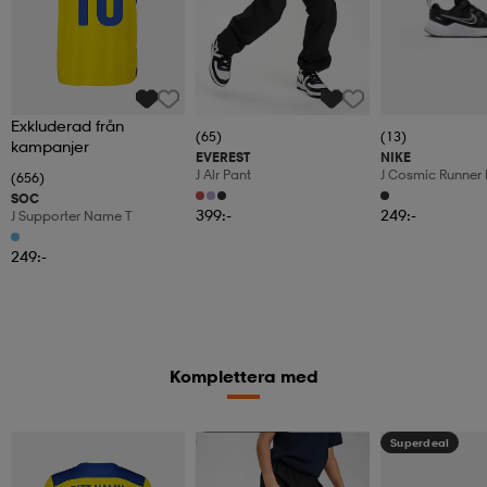
Exkluderad från
(65)
(13)
kampanjer
EVEREST
NIKE
J Alr Pant
J Cosmic Runner 
(656)
SOC
399:-
249:-
J Supporter Name T
249:-
Komplettera med
Kampanj -25%
Superdeal