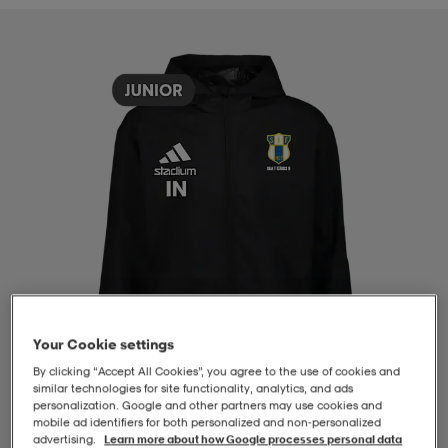
-BH
ngsskor
öjor & skjortor
ngsskor
ingsskor
ar
ingsskor
n
ingsskor
ts & toppar
or
n
kor
kor
öjor & skjortor
usskor
öjor & skjortor
skor
r
skor
n
tskor
 & klänningar
or
r & pannband
or
 & klänningar
-/Tennisskor
Your Cookie settings
By clicking “Accept All Cookies”, you agree to the use of cookies and
similar technologies for site functionality, analytics, and ads
personalization. Google and other partners may use cookies and
r
andy-/Handbollsskor
kar & vantar
andy-/Handbollsskor
ller
ler
mobile ad identifiers for both personalized and non‑personalized
1
/
4
advertising.
Learn more about how Google processes personal data